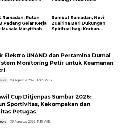
empa Tujuh Hari
Diabetes, Ringankan Biaya
Pengobatan
 Ramadan, Rutan
Sambut Ramadan, Nevi
IB Padang Gelar Kerja
Zuairina Beri Dukungan
i Musala Masyithah
Spiritual bagi Korban
Bencana di Sumatera
k Elektro UNAND dan Pertamina Dumai
Sistem Monitoring Petir untuk Keamanan
ri
news
09 Agustus 2026, 12:05 WIB
wil Cup Ditjenpas Sumbar 2026:
n Sportivitas, Kekompakan dan
ritas Petugas
news
08 Agustus 2026, 11:15 WIB