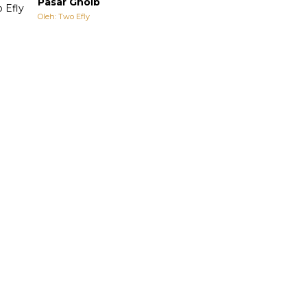
Pasar Ghoib
Oleh: Two Efly