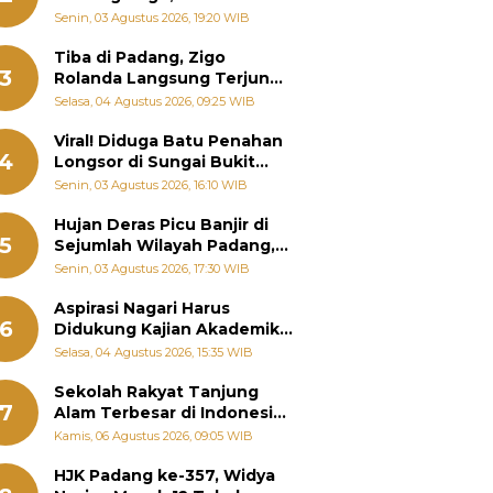
Padang Ungkap Fakta
Senin, 03 Agustus 2026, 19:20 WIB
Sebenarnya
Tiba di Padang, Zigo
3
Rolanda Langsung Terjun
Bantu Warga Terdampak
Selasa, 04 Agustus 2026, 09:25 WIB
Banjir
Viral! Diduga Batu Penahan
4
Longsor di Sungai Bukit
Nago Padang Diambil, Warga
Senin, 03 Agustus 2026, 16:10 WIB
Khawatir Bencana Terulang
Hujan Deras Picu Banjir di
5
Sejumlah Wilayah Padang,
Fadly Amran Perintahkan
Senin, 03 Agustus 2026, 17:30 WIB
OPD Siaga
Aspirasi Nagari Harus
6
Didukung Kajian Akademik,
Zigo Rolanda: Agar Mudah
Selasa, 04 Agustus 2026, 15:35 WIB
Diperjuangkan di
Kementerian
Sekolah Rakyat Tanjung
7
Alam Terbesar di Indonesia,
Groundbreaking September
Kamis, 06 Agustus 2026, 09:05 WIB
HJK Padang ke-357, Widya