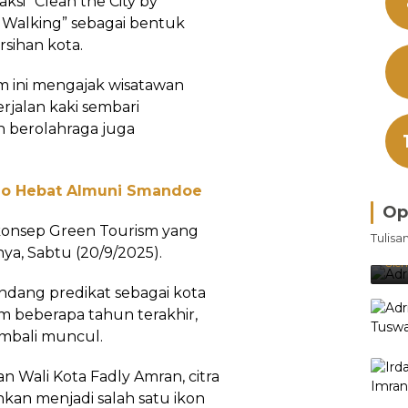
si “Clean the City by
y Walking” sebagai bentuk
sihan kota.
 ini mengajak wisatawan
jalan kaki sembari
 berolahraga juga
no Hebat Almuni Smandoe
Op
Bra
n konsep Green Tourism yang
Tulisa
Je
ya, Sabtu (20/9/2025).
Ke
Oleh
ndang predikat sebagai kota
am beberapa tahun terakhir,
mbali muncul.
 Wali Kota Fadly Amran, citra
hkan menjadi salah satu ikon