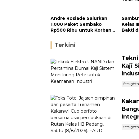
Buku G
Andre Rosiade Salurkan
Sambut
1.000 Paket Sembako
Kelas I
Rp500 Ribu untuk Korban
Bakti d
Bencana Pasaman dan
Agam
Terkini
Tekni
Kaji 
Indust
Straight
Kakan
Bangu
Integ
Straight