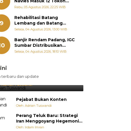
8
Navies Masuk 12 Tokoh
Masyarakat Penerima
Rabu, 05 Agustus 2026, 22:25 WIB
Penghargaan Pemko
Padang
Rehabilitasi Batang
9
Lembang dan Batang
Gawan Segera Dimulai, Zigo
Selasa, 04 Agustus 2026, 13:00 WIB
Rolanda Pastikan Proyek
Berjalan
Banjir Rendam Padang, IGC
10
Sumbar Distribusikan
Ratusan Nasi Bungkus dan
Selasa, 04 Agustus 2026, 18:10 WIB
Air Minum
ini
sil Lebih Diunggulkan, tetapi
n terbaru dan update
pang Selalu Punya Cara Membuat
jutan
:
Adrian Tuswandi
Pejabat Bukan Konten
Oleh: Adrian Tuswandi
Perang Teluk Baru: Strategi
Iran Menggoyang Hegemoni
AS dari Dalam
Oleh: Irdam Imran