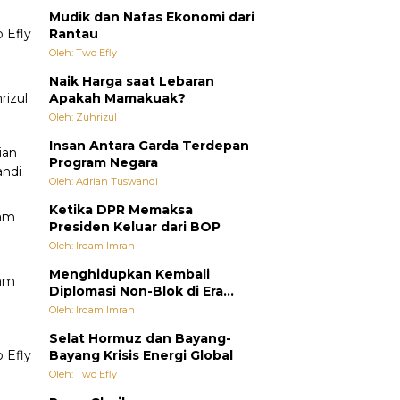
Mudik dan Nafas Ekonomi dari
Rantau
Oleh: Two Efly
Naik Harga saat Lebaran
Apakah Mamakuak?
Oleh: Zuhrizul
Insan Antara Garda Terdepan
Program Negara
Oleh: Adrian Tuswandi
Ketika DPR Memaksa
Presiden Keluar dari BOP
Oleh: Irdam Imran
Menghidupkan Kembali
Diplomasi Non-Blok di Era
Multipolar
Oleh: Irdam Imran
Selat Hormuz dan Bayang-
Bayang Krisis Energi Global
Oleh: Two Efly