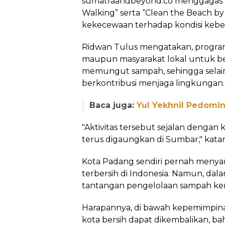
sumatraandbeyond.co menggagas ak
Walking” serta “Clean the Beach b
kekecewaan terhadap kondisi keber
Ridwan Tulus mengatakan, program
maupun masyarakat lokal untuk ber
memungut sampah, sehingga selain
berkontribusi menjaga lingkungan.
Baca juga:
Yul Yekhnil Pedomi
"Aktivitas tersebut sejalan denga
terus digaungkan di Sumbar," katan
Kota Padang sendiri pernah menya
terbersih di Indonesia. Namun, dal
tantangan pengelolaan sampah ke
Harapannya, di bawah kepemimpinan
kota bersih dapat dikembalikan, ba