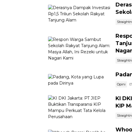
Deras
Sekol
Straight
Respo
Tanju
Nagar
Straight
Padan
Opini
0
KI DK
KIP M
Straight
Whoos