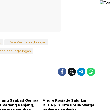
g
Aksi Peduli Lingkungan
menjaga lingkungan
nang Seabad Gempa
Andre Rosiade Salurkan
t Padang Panjang,
BLT Rp10 Juta untuk Warga
endra Luncurkan
Padang Penderita