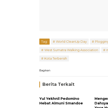
Tag:
World CleanUp Day
Ploggin
West Sumatra Walking Association
Kota Terbersih
Bagikan
Berita Terkait
Yul Yekhnil Pedomino
Menge
Hebat Almuni Smandoe
Dahsya
Yose H