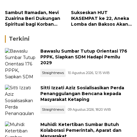
Bencana Pasaman dan
Masyithah
Agam
Sambut Ramadan, Nevi
Sukseskan HUT
Zuairina Beri Dukungan
IKASEMPAT ke 22, Aneka
Spiritual bagi Korban
Lomba dan Baksos Akan
Bencana di Sumatera
Digelar
Terkini
Bawaslu Sumbar Tutup Orientasi 176
PPPK, Siapkan SDM Hadapi Pemilu
2029
Straightnews
10 Agustus 2026, 12:15 WIB
Sitti Izzati Aziz Sosialisasikan Perda
Penanggulangan Bencana kepada
Masyarakat Ketaping
Straightnews
09 Agustus 2026, 18:20 WIB
Muhidi: Ketertiban Sumbar Butuh
Kolaborasi Pemerintah, Aparat dan
Masyarakat