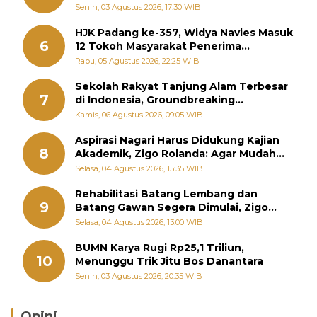
Perintahkan OPD Siaga
Senin, 03 Agustus 2026, 17:30 WIB
HJK Padang ke-357, Widya Navies Masuk
6
12 Tokoh Masyarakat Penerima
Penghargaan Pemko Padang
Rabu, 05 Agustus 2026, 22:25 WIB
Sekolah Rakyat Tanjung Alam Terbesar
7
di Indonesia, Groundbreaking
September
Kamis, 06 Agustus 2026, 09:05 WIB
Aspirasi Nagari Harus Didukung Kajian
8
Akademik, Zigo Rolanda: Agar Mudah
Diperjuangkan di Kementerian
Selasa, 04 Agustus 2026, 15:35 WIB
Rehabilitasi Batang Lembang dan
9
Batang Gawan Segera Dimulai, Zigo
Rolanda Pastikan Proyek Berjalan
Selasa, 04 Agustus 2026, 13:00 WIB
BUMN Karya Rugi Rp25,1 Triliun,
10
Menunggu Trik Jitu Bos Danantara
Senin, 03 Agustus 2026, 20:35 WIB
Opini