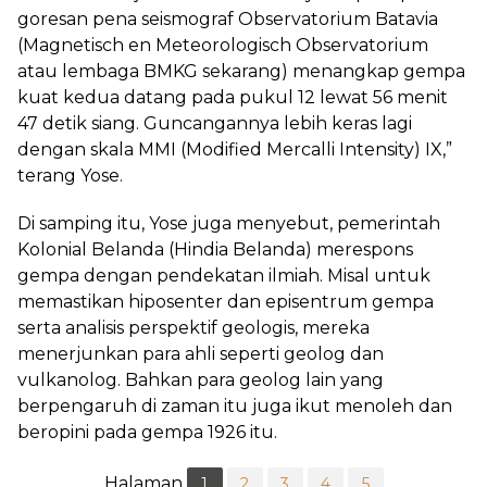
goresan pena seismograf Observatorium Batavia
(Magnetisch en Meteorologisch Observatorium
atau lembaga BMKG sekarang) menangkap gempa
kuat kedua datang pada pukul 12 lewat 56 menit
47 detik siang. Guncangannya lebih keras lagi
dengan skala MMI (Modified Mercalli Intensity) IX,”
terang Yose.
Di samping itu, Yose juga menyebut, pemerintah
Kolonial Belanda (Hindia Belanda) merespons
gempa dengan pendekatan ilmiah. Misal untuk
memastikan hiposenter dan episentrum gempa
serta analisis perspektif geologis, mereka
menerjunkan para ahli seperti geolog dan
vulkanolog. Bahkan para geolog lain yang
berpengaruh di zaman itu juga ikut menoleh dan
beropini pada gempa 1926 itu.
Halaman
1
2
3
4
5