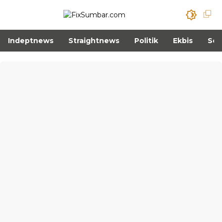
Indeptnews
Straightnews
Politik
Ekbis
Sos