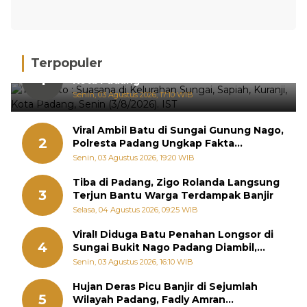
Terpopuler
Hujan Deras, 15 Titik Banjir Terdeteksi di
1
Kota Padang
Senin, 03 Agustus 2026, 17:10 WIB
Viral Ambil Batu di Sungai Gunung Nago,
2
Polresta Padang Ungkap Fakta
Sebenarnya
Senin, 03 Agustus 2026, 19:20 WIB
Tiba di Padang, Zigo Rolanda Langsung
3
Terjun Bantu Warga Terdampak Banjir
Selasa, 04 Agustus 2026, 09:25 WIB
Viral! Diduga Batu Penahan Longsor di
4
Sungai Bukit Nago Padang Diambil,
Warga Khawatir Bencana Terulang
Senin, 03 Agustus 2026, 16:10 WIB
Hujan Deras Picu Banjir di Sejumlah
5
Wilayah Padang, Fadly Amran