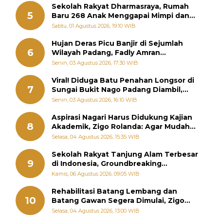
Sekolah Rakyat Dharmasraya, Rumah
5
Baru 268 Anak Menggapai Mimpi dan
Memutus Rantai Kemiskinan
Sabtu, 01 Agustus 2026, 19:10 WIB
Hujan Deras Picu Banjir di Sejumlah
6
Wilayah Padang, Fadly Amran
Perintahkan OPD Siaga
Senin, 03 Agustus 2026, 17:30 WIB
Viral! Diduga Batu Penahan Longsor di
7
Sungai Bukit Nago Padang Diambil,
Warga Khawatir Bencana Terulang
Senin, 03 Agustus 2026, 16:10 WIB
Aspirasi Nagari Harus Didukung Kajian
8
Akademik, Zigo Rolanda: Agar Mudah
Diperjuangkan di Kementerian
Selasa, 04 Agustus 2026, 15:35 WIB
Sekolah Rakyat Tanjung Alam Terbesar
9
di Indonesia, Groundbreaking
September
Kamis, 06 Agustus 2026, 09:05 WIB
Rehabilitasi Batang Lembang dan
10
Batang Gawan Segera Dimulai, Zigo
Rolanda Pastikan Proyek Berjalan
Selasa, 04 Agustus 2026, 13:00 WIB