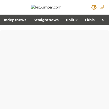
Indeptnews
Straightnews
Politik
Ekbis
Sos