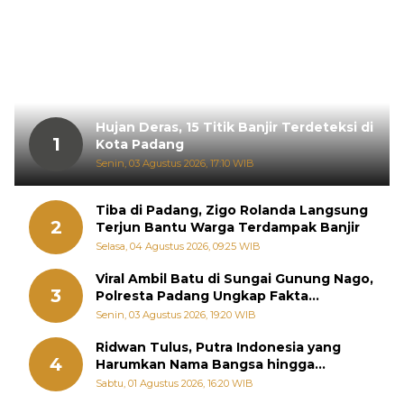
Hujan Deras, 15 Titik Banjir Terdeteksi di
1
Kota Padang
Senin, 03 Agustus 2026, 17:10 WIB
Tiba di Padang, Zigo Rolanda Langsung
2
Terjun Bantu Warga Terdampak Banjir
Selasa, 04 Agustus 2026, 09:25 WIB
Viral Ambil Batu di Sungai Gunung Nago,
3
Polresta Padang Ungkap Fakta
Sebenarnya
Senin, 03 Agustus 2026, 19:20 WIB
Ridwan Tulus, Putra Indonesia yang
4
Harumkan Nama Bangsa hingga
Diabadikan dalam Buku Jepang
Sabtu, 01 Agustus 2026, 16:20 WIB