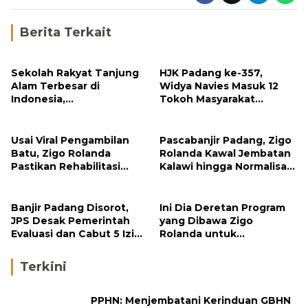
Berita Terkait
Sekolah Rakyat Tanjung
HJK Padang ke-357,
Alam Terbesar di
Widya Navies Masuk 12
Indonesia,
Tokoh Masyarakat
Groundbreaking
Penerima Penghargaan
September
Pemko Padang
Usai Viral Pengambilan
Pascabanjir Padang, Zigo
Batu, Zigo Rolanda
Rolanda Kawal Jembatan
Pastikan Rehabilitasi
Kalawi hingga Normalisasi
Gunung Nago Tetap
Sungai
Berlanjut
Banjir Padang Disorot,
Ini Dia Deretan Program
JPS Desak Pemerintah
yang Dibawa Zigo
Evaluasi dan Cabut 5 Izin
Rolanda untuk
Tambang di Hulu Sungai
Masyarakat Kabupaten
Solok
Terkini
PPHN: Menjembatani Kerinduan GBHN