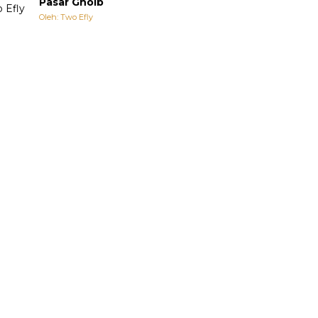
Pasar Ghoib
Oleh: Two Efly