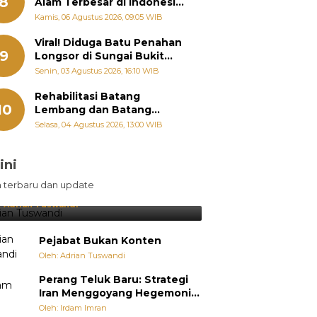
8
Alam Terbesar di Indonesia,
Groundbreaking September
Kamis, 06 Agustus 2026, 09:05 WIB
Viral! Diduga Batu Penahan
9
Longsor di Sungai Bukit
Nago Padang Diambil, Warga
Senin, 03 Agustus 2026, 16:10 WIB
Khawatir Bencana Terulang
Rehabilitasi Batang
10
Lembang dan Batang
Gawan Segera Dimulai, Zigo
Selasa, 04 Agustus 2026, 13:00 WIB
Rolanda Pastikan Proyek
Berjalan
ini
sil Lebih Diunggulkan, tetapi
n terbaru dan update
pang Selalu Punya Cara Membuat
jutan
:
Adrian Tuswandi
Pejabat Bukan Konten
Oleh: Adrian Tuswandi
Perang Teluk Baru: Strategi
Iran Menggoyang Hegemoni
AS dari Dalam
Oleh: Irdam Imran