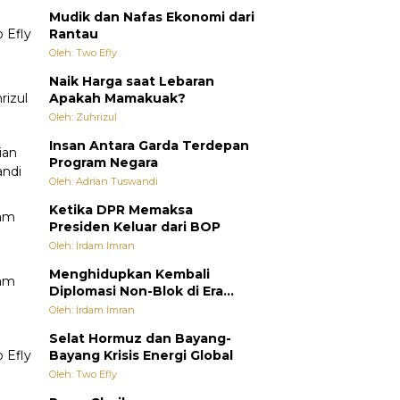
Mudik dan Nafas Ekonomi dari
Rantau
Oleh: Two Efly
Naik Harga saat Lebaran
Apakah Mamakuak?
Oleh: Zuhrizul
Insan Antara Garda Terdepan
Program Negara
Oleh: Adrian Tuswandi
Ketika DPR Memaksa
Presiden Keluar dari BOP
Oleh: Irdam Imran
Menghidupkan Kembali
Diplomasi Non-Blok di Era
Multipolar
Oleh: Irdam Imran
Selat Hormuz dan Bayang-
Bayang Krisis Energi Global
Oleh: Two Efly