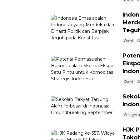
Indon
Merde
Teguh
Opini
0
Poten
Ekspo
Indon
Opini
0
Sekol
Indon
Straight
HJK P
Tokoh