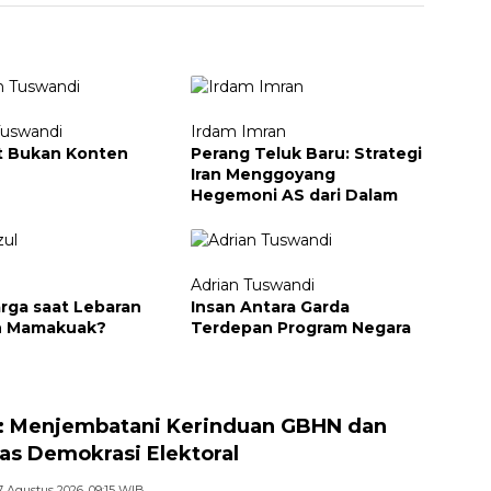
Tuswandi
Irdam Imran
t Bukan Konten
Perang Teluk Baru: Strategi
Iran Menggoyang
Hegemoni AS dari Dalam
l
Adrian Tuswandi
arga saat Lebaran
Insan Antara Garda
h Mamakuak?
Terdepan Program Negara
 Menjembatani Kerinduan GBHN dan
tas Demokrasi Elektoral
7 Agustus 2026, 09:15 WIB