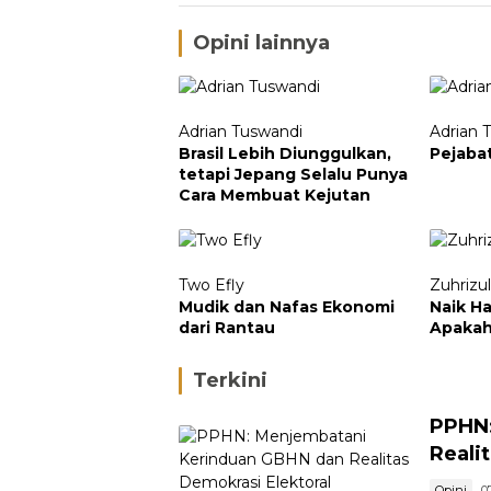
Opini lainnya
Adrian Tuswandi
Adrian 
Brasil Lebih Diunggulkan,
Pejaba
tetapi Jepang Selalu Punya
Cara Membuat Kejutan
Two Efly
Zuhrizu
Mudik dan Nafas Ekonomi
Naik H
dari Rantau
Apaka
Terkini
PPHN:
Reali
Opini
0