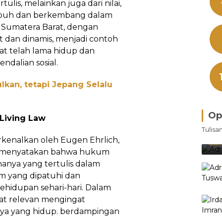
lis, melainkan juga dari nilai,
umbuh dan berkembang dalam
, Sumatera Barat, dengan
 dan dinamis, menjadi contoh
t telah lama hidup dan
dalian sosial.
lkan, tetapi Jepang Selalu
Op
Living Law
Bra
Tulisa
Je
erkenalkan oleh Eugen Ehrlich,
Ke
Oleh
ng menyatakan bahwa hukum
nya yang tertulis dalam
m yang dipatuhi dan
ehidupan sehari-hari. Dalam
gat relevan mengingat
aya yang hidup. berdampingan