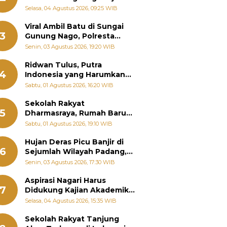
Bantu Warga Terdampak
Selasa, 04 Agustus 2026, 09:25 WIB
Banjir
Viral Ambil Batu di Sungai
3
Gunung Nago, Polresta
Padang Ungkap Fakta
Senin, 03 Agustus 2026, 19:20 WIB
Sebenarnya
Ridwan Tulus, Putra
4
Indonesia yang Harumkan
Nama Bangsa hingga
Sabtu, 01 Agustus 2026, 16:20 WIB
Diabadikan dalam Buku
Jepang
Sekolah Rakyat
5
Dharmasraya, Rumah Baru
268 Anak Menggapai Mimpi
Sabtu, 01 Agustus 2026, 19:10 WIB
dan Memutus Rantai
Kemiskinan
Hujan Deras Picu Banjir di
6
Sejumlah Wilayah Padang,
Fadly Amran Perintahkan
Senin, 03 Agustus 2026, 17:30 WIB
OPD Siaga
Aspirasi Nagari Harus
7
Didukung Kajian Akademik,
Zigo Rolanda: Agar Mudah
Selasa, 04 Agustus 2026, 15:35 WIB
Diperjuangkan di
Kementerian
Sekolah Rakyat Tanjung