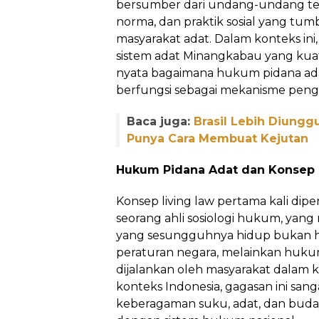
bersumber dari undang-undang tertu
norma, dan praktik sosial yang t
masyarakat adat. Dalam konteks ini
sistem adat Minangkabau yang kuat
nyata bagaimana hukum pidana ada
berfungsi sebagai mekanisme pengen
Baca juga:
Brasil Lebih Diunggu
Punya Cara Membuat Kejutan
Hukum Pidana Adat dan Konsep 
Konsep living law pertama kali dip
seorang ahli sosiologi hukum, ya
yang sesungguhnya hidup bukan ha
peraturan negara, melainkan huku
dijalankan oleh masyarakat dalam k
konteks Indonesia, gagasan ini san
keberagaman suku, adat, dan bud