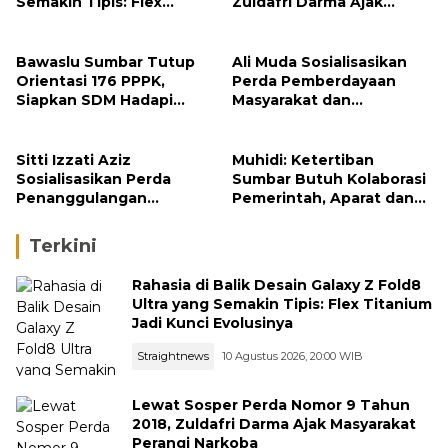
Semakin Tipis: Flex
Zuldafri Darma Ajak
Titanium Jadi Kunci
Masyarakat Perangi
Evolusinya
Narkoba
Bawaslu Sumbar Tutup
Ali Muda Sosialisasikan
Orientasi 176 PPPK,
Perda Pemberdayaan
Siapkan SDM Hadapi
Masyarakat dan
Pemilu 2029
Pemerintahan Nagari di
Lembah Melintang Pasbar
Sitti Izzati Aziz
Muhidi: Ketertiban
Sosialisasikan Perda
Sumbar Butuh Kolaborasi
Penanggulangan
Pemerintah, Aparat dan
Bencana kepada
Masyarakat
Masyarakat Ketaping
Terkini
Rahasia di Balik Desain Galaxy Z Fold8
Ultra yang Semakin Tipis: Flex Titanium
Jadi Kunci Evolusinya
Straightnews
10 Agustus 2026, 20:00 WIB
Lewat Sosper Perda Nomor 9 Tahun
2018, Zuldafri Darma Ajak Masyarakat
Perangi Narkoba