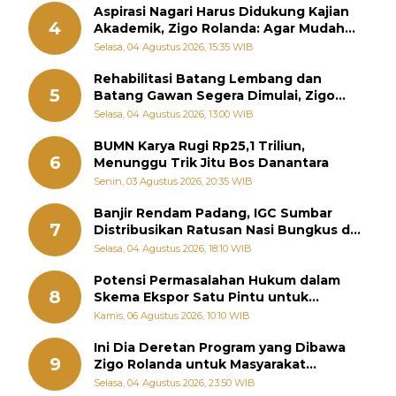
Aspirasi Nagari Harus Didukung Kajian
4
Akademik, Zigo Rolanda: Agar Mudah
Diperjuangkan di Kementerian
Selasa, 04 Agustus 2026, 15:35 WIB
Rehabilitasi Batang Lembang dan
5
Batang Gawan Segera Dimulai, Zigo
Rolanda Pastikan Proyek Berjalan
Selasa, 04 Agustus 2026, 13:00 WIB
BUMN Karya Rugi Rp25,1 Triliun,
6
Menunggu Trik Jitu Bos Danantara
Senin, 03 Agustus 2026, 20:35 WIB
Banjir Rendam Padang, IGC Sumbar
7
Distribusikan Ratusan Nasi Bungkus dan
Air Minum
Selasa, 04 Agustus 2026, 18:10 WIB
Potensi Permasalahan Hukum dalam
8
Skema Ekspor Satu Pintu untuk
Komoditas Strategis Indonesia
Kamis, 06 Agustus 2026, 10:10 WIB
Ini Dia Deretan Program yang Dibawa
9
Zigo Rolanda untuk Masyarakat
Kabupaten Solok
Selasa, 04 Agustus 2026, 23:50 WIB