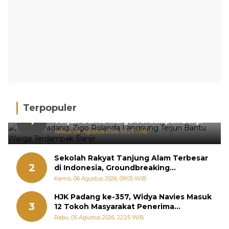
Terpopuler
Tiba di Padang, Zigo Rolanda Langsung
1
Terjun Bantu Warga Terdampak Banjir
Selasa, 04 Agustus 2026, 09:25 WIB
Sekolah Rakyat Tanjung Alam Terbesar
2
di Indonesia, Groundbreaking
September
Kamis, 06 Agustus 2026, 09:05 WIB
HJK Padang ke-357, Widya Navies Masuk
3
12 Tokoh Masyarakat Penerima
Penghargaan Pemko Padang
Rabu, 05 Agustus 2026, 22:25 WIB