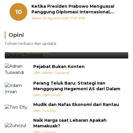
Ketika Presiden Prabowo Menguasai
10
Panggung Diplomasi Internasional,
Jokowi, Gibran, dan Kaesang Menguasai
Selasa, 04 Agustus 2026, 17:20 WIB
Safari Politik Nasional
Opini
Brasil Lebih Diunggulkan, tetapi Jepang Selalu
Tulisan terbaru dan update
Punya Cara Membuat Kejutan
Oleh:
Adrian Tuswandi
Pejabat Bukan Konten
Oleh: Adrian Tuswandi
Perang Teluk Baru: Strategi Iran
Menggoyang Hegemoni AS dari Dalam
Oleh: Irdam Imran
Mudik dan Nafas Ekonomi dari Rantau
Oleh: Two Efly
Naik Harga saat Lebaran Apakah
Mamakuak?
Oleh: Zuhrizul