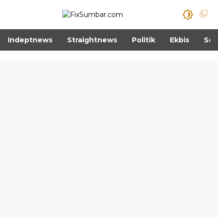
Indeptnews
Straightnews
Politik
Ekbis
Sos