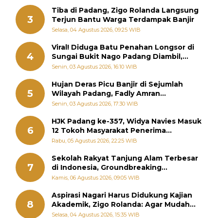
Tiba di Padang, Zigo Rolanda Langsung
3
Terjun Bantu Warga Terdampak Banjir
Selasa, 04 Agustus 2026, 09:25 WIB
Viral! Diduga Batu Penahan Longsor di
4
Sungai Bukit Nago Padang Diambil,
Warga Khawatir Bencana Terulang
Senin, 03 Agustus 2026, 16:10 WIB
Hujan Deras Picu Banjir di Sejumlah
5
Wilayah Padang, Fadly Amran
Perintahkan OPD Siaga
Senin, 03 Agustus 2026, 17:30 WIB
HJK Padang ke-357, Widya Navies Masuk
6
12 Tokoh Masyarakat Penerima
Penghargaan Pemko Padang
Rabu, 05 Agustus 2026, 22:25 WIB
Sekolah Rakyat Tanjung Alam Terbesar
7
di Indonesia, Groundbreaking
September
Kamis, 06 Agustus 2026, 09:05 WIB
Aspirasi Nagari Harus Didukung Kajian
8
Akademik, Zigo Rolanda: Agar Mudah
Diperjuangkan di Kementerian
Selasa, 04 Agustus 2026, 15:35 WIB