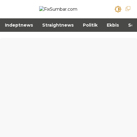
Indeptnews
Straightnews
Politik
Ekbis
Sos