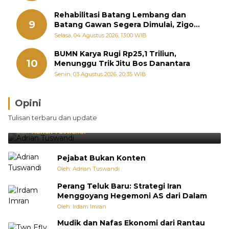
Rehabilitasi Batang Lembang dan
9
Batang Gawan Segera Dimulai, Zigo
Rolanda Pastikan Proyek Berjalan
Selasa, 04 Agustus 2026, 13:00 WIB
BUMN Karya Rugi Rp25,1 Triliun,
10
Menunggu Trik Jitu Bos Danantara
Senin, 03 Agustus 2026, 20:35 WIB
Opini
Brasil Lebih Diunggulkan, tetapi Jepang Selalu
Tulisan terbaru dan update
Punya Cara Membuat Kejutan
Oleh:
Adrian Tuswandi
Pejabat Bukan Konten
Oleh: Adrian Tuswandi
Perang Teluk Baru: Strategi Iran
Menggoyang Hegemoni AS dari Dalam
Oleh: Irdam Imran
Mudik dan Nafas Ekonomi dari Rantau