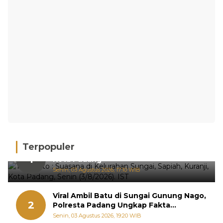
Terpopuler
Hujan Deras, 15 Titik Banjir Terdeteksi di
1
Kota Padang
Senin, 03 Agustus 2026, 17:10 WIB
Viral Ambil Batu di Sungai Gunung Nago,
2
Polresta Padang Ungkap Fakta
Sebenarnya
Senin, 03 Agustus 2026, 19:20 WIB