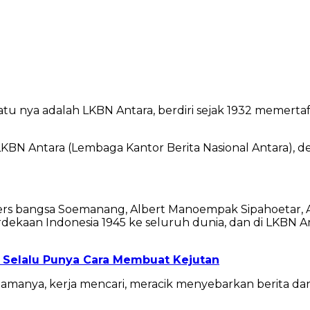
 satu nya adalah LKBN Antara, berdiri sejak 1932 memert
 LKBN Antara (Lembaga Kantor Berita Nasional Antara), 
h pers bangsa Soemanang, Albert Manoempak Sipahoetar,
ekaan Indonesia 1945 ke seluruh dunia, dan di LKBN An
g Selalu Punya Cara Membuat Kejutan
nya, kerja mencari, meracik menyebarkan berita dan fot