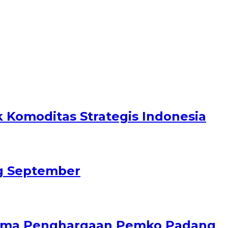
Komoditas Strategis Indonesia
ng September
erima Penghargaan Pemko Padang