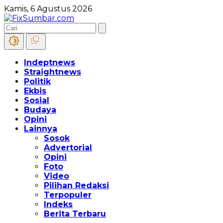
Kamis, 6 Agustus 2026
Indeptnews
Straightnews
Politik
Ekbis
Sosial
Budaya
Opini
Lainnya
Sosok
Advertorial
Opini
Foto
Video
Pilihan Redaksi
Terpopuler
Indeks
Berita Terbaru