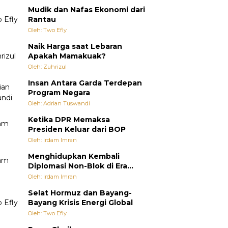
Mudik dan Nafas Ekonomi dari
Rantau
Oleh: Two Efly
Naik Harga saat Lebaran
Apakah Mamakuak?
Oleh: Zuhrizul
Insan Antara Garda Terdepan
Program Negara
Oleh: Adrian Tuswandi
Ketika DPR Memaksa
Presiden Keluar dari BOP
Oleh: Irdam Imran
Menghidupkan Kembali
Diplomasi Non-Blok di Era
Multipolar
Oleh: Irdam Imran
Selat Hormuz dan Bayang-
Bayang Krisis Energi Global
Oleh: Two Efly