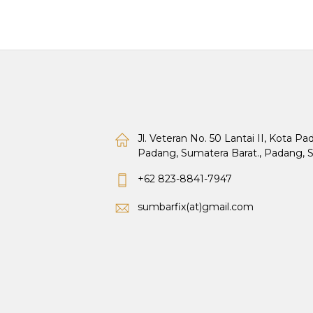
Jl. Veteran No. 50 Lantai II, Kota P
Padang, Sumatera Barat., Padang, 
+62 823-8841-7947
sumbarfix(at)gmail.com