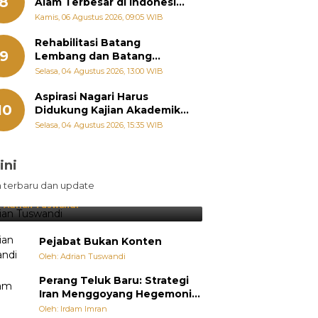
8
Alam Terbesar di Indonesia,
Groundbreaking September
Kamis, 06 Agustus 2026, 09:05 WIB
Rehabilitasi Batang
9
Lembang dan Batang
Gawan Segera Dimulai, Zigo
Selasa, 04 Agustus 2026, 13:00 WIB
Rolanda Pastikan Proyek
Berjalan
Aspirasi Nagari Harus
10
Didukung Kajian Akademik,
Zigo Rolanda: Agar Mudah
Selasa, 04 Agustus 2026, 15:35 WIB
Diperjuangkan di
Kementerian
ini
sil Lebih Diunggulkan, tetapi
n terbaru dan update
pang Selalu Punya Cara Membuat
jutan
:
Adrian Tuswandi
Pejabat Bukan Konten
Oleh: Adrian Tuswandi
Perang Teluk Baru: Strategi
Iran Menggoyang Hegemoni
AS dari Dalam
Oleh: Irdam Imran