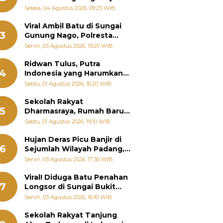
Bantu Warga Terdampak
Selasa, 04 Agustus 2026, 09:25 WIB
Banjir
Viral Ambil Batu di Sungai
3
Gunung Nago, Polresta
Padang Ungkap Fakta
Senin, 03 Agustus 2026, 19:20 WIB
Sebenarnya
Ridwan Tulus, Putra
4
Indonesia yang Harumkan
Nama Bangsa hingga
Sabtu, 01 Agustus 2026, 16:20 WIB
Diabadikan dalam Buku
Jepang
Sekolah Rakyat
5
Dharmasraya, Rumah Baru
268 Anak Menggapai Mimpi
Sabtu, 01 Agustus 2026, 19:10 WIB
dan Memutus Rantai
Kemiskinan
Hujan Deras Picu Banjir di
6
Sejumlah Wilayah Padang,
Fadly Amran Perintahkan
Senin, 03 Agustus 2026, 17:30 WIB
OPD Siaga
Viral! Diduga Batu Penahan
7
Longsor di Sungai Bukit
Nago Padang Diambil, Warga
Senin, 03 Agustus 2026, 16:10 WIB
Khawatir Bencana Terulang
Sekolah Rakyat Tanjung