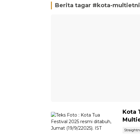
Berita tagar #
kota-multietn
Kota 
Multi
Straight