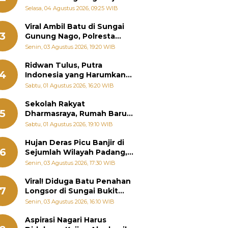
Bantu Warga Terdampak
Selasa, 04 Agustus 2026, 09:25 WIB
Banjir
Viral Ambil Batu di Sungai
3
Gunung Nago, Polresta
Padang Ungkap Fakta
Senin, 03 Agustus 2026, 19:20 WIB
Sebenarnya
Ridwan Tulus, Putra
4
Indonesia yang Harumkan
Nama Bangsa hingga
Sabtu, 01 Agustus 2026, 16:20 WIB
Diabadikan dalam Buku
Jepang
Sekolah Rakyat
5
Dharmasraya, Rumah Baru
268 Anak Menggapai Mimpi
Sabtu, 01 Agustus 2026, 19:10 WIB
dan Memutus Rantai
Kemiskinan
Hujan Deras Picu Banjir di
6
Sejumlah Wilayah Padang,
Fadly Amran Perintahkan
Senin, 03 Agustus 2026, 17:30 WIB
OPD Siaga
Viral! Diduga Batu Penahan
7
Longsor di Sungai Bukit
Nago Padang Diambil, Warga
Senin, 03 Agustus 2026, 16:10 WIB
Khawatir Bencana Terulang
Aspirasi Nagari Harus