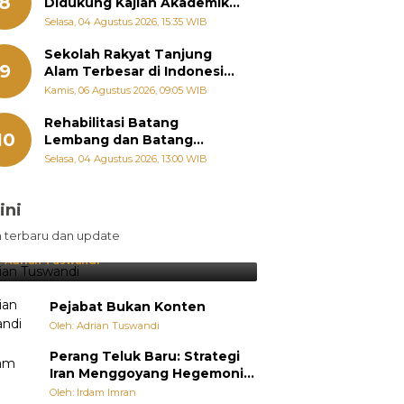
8
Didukung Kajian Akademik,
Zigo Rolanda: Agar Mudah
Selasa, 04 Agustus 2026, 15:35 WIB
Diperjuangkan di
Kementerian
Sekolah Rakyat Tanjung
9
Alam Terbesar di Indonesia,
Groundbreaking September
Kamis, 06 Agustus 2026, 09:05 WIB
Rehabilitasi Batang
10
Lembang dan Batang
Gawan Segera Dimulai, Zigo
Selasa, 04 Agustus 2026, 13:00 WIB
Rolanda Pastikan Proyek
Berjalan
ini
sil Lebih Diunggulkan, tetapi
n terbaru dan update
pang Selalu Punya Cara Membuat
jutan
:
Adrian Tuswandi
Pejabat Bukan Konten
Oleh: Adrian Tuswandi
Perang Teluk Baru: Strategi
Iran Menggoyang Hegemoni
AS dari Dalam
Oleh: Irdam Imran