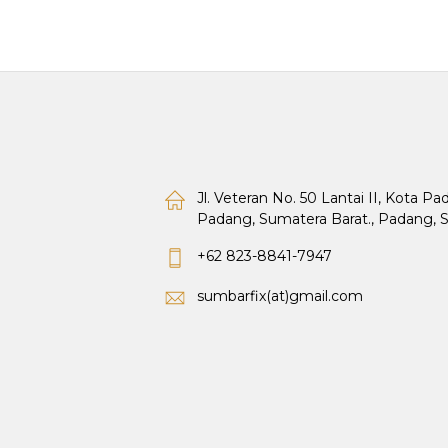
Jl. Veteran No. 50 Lantai II, Kota P
Padang, Sumatera Barat., Padang, 
+62 823-8841-7947
sumbarfix(at)gmail.com