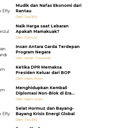
Mudik dan Nafas Ekonomi dari
Rantau
Oleh: Two Efly
Naik Harga saat Lebaran
Apakah Mamakuak?
Oleh: Zuhrizul
Insan Antara Garda Terdepan
Program Negara
Oleh: Adrian Tuswandi
Ketika DPR Memaksa
Presiden Keluar dari BOP
Oleh: Irdam Imran
Menghidupkan Kembali
Diplomasi Non-Blok di Era
Multipolar
Oleh: Irdam Imran
Selat Hormuz dan Bayang-
Bayang Krisis Energi Global
Oleh: Two Efly