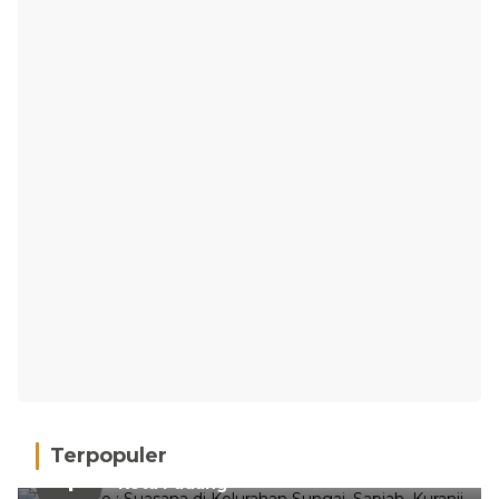
Terpopuler
Hujan Deras, 15 Titik Banjir Terdeteksi di
1
Kota Padang