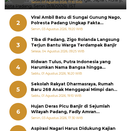
Senin, 03 Agustus 2026, 17:10 WIB
Viral Ambil Batu di Sungai Gunung Nago,
2
Polresta Padang Ungkap Fakta
Sebenarnya
Senin, 03 Agustus 2026, 19:20 WIB
Tiba di Padang, Zigo Rolanda Langsung
3
Terjun Bantu Warga Terdampak Banjir
Selasa, 04 Agustus 2026, 09:25 WIB
Ridwan Tulus, Putra Indonesia yang
4
Harumkan Nama Bangsa hingga
Diabadikan dalam Buku Jepang
Sabtu, 01 Agustus 2026, 16:20 WIB
Sekolah Rakyat Dharmasraya, Rumah
5
Baru 268 Anak Menggapai Mimpi dan
Memutus Rantai Kemiskinan
Sabtu, 01 Agustus 2026, 19:10 WIB
Hujan Deras Picu Banjir di Sejumlah
6
Wilayah Padang, Fadly Amran
Perintahkan OPD Siaga
Senin, 03 Agustus 2026, 17:30 WIB
Aspirasi Nagari Harus Didukung Kajian