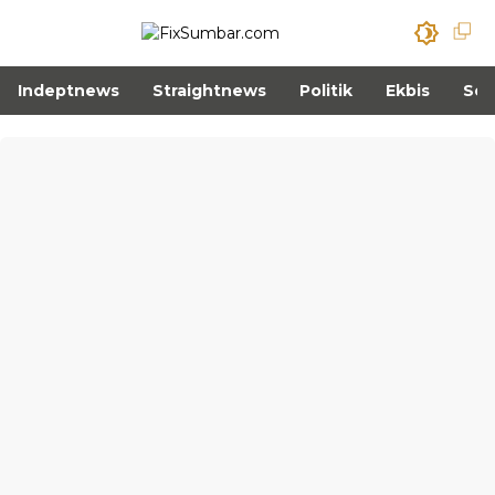
Indeptnews
Straightnews
Politik
Ekbis
Sos