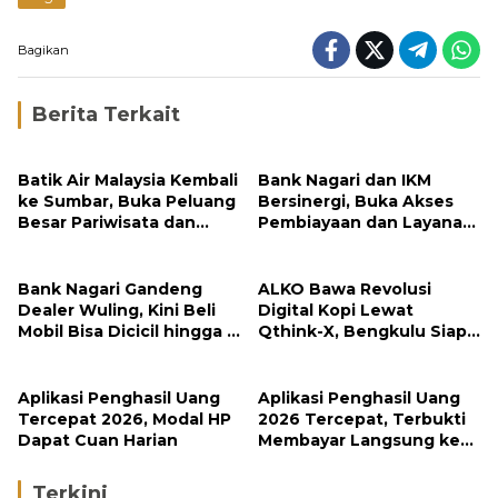
Bagikan
Berita Terkait
Batik Air Malaysia Kembali
Bank Nagari dan IKM
ke Sumbar, Buka Peluang
Bersinergi, Buka Akses
Besar Pariwisata dan
Pembiayaan dan Layanan
Investasi
Digital bagi UMKM Minang
Bank Nagari Gandeng
ALKO Bawa Revolusi
Dealer Wuling, Kini Beli
Digital Kopi Lewat
Mobil Bisa Dicicil hingga 5
Qthink-X, Bengkulu Siap
Tahun
Tembus Pasar Global
Aplikasi Penghasil Uang
Aplikasi Penghasil Uang
Tercepat 2026, Modal HP
2026 Tercepat, Terbukti
Dapat Cuan Harian
Membayar Langsung ke
DANA
Terkini