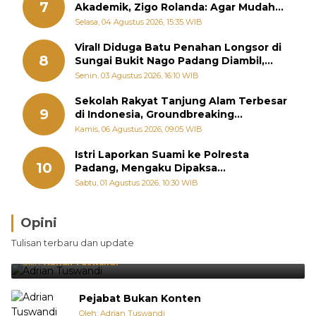
7
Akademik, Zigo Rolanda: Agar Mudah
Diperjuangkan di Kementerian
Selasa, 04 Agustus 2026, 15:35 WIB
Viral! Diduga Batu Penahan Longsor di
8
Sungai Bukit Nago Padang Diambil,
Warga Khawatir Bencana Terulang
Senin, 03 Agustus 2026, 16:10 WIB
Sekolah Rakyat Tanjung Alam Terbesar
9
di Indonesia, Groundbreaking
September
Kamis, 06 Agustus 2026, 09:05 WIB
Istri Laporkan Suami ke Polresta
10
Padang, Mengaku Dipaksa
Berhubungan dengan Pria Lain
Sabtu, 01 Agustus 2026, 10:30 WIB
Opini
Brasil Lebih Diunggulkan, tetapi Jepang Selalu
Tulisan terbaru dan update
Punya Cara Membuat Kejutan
Oleh:
Adrian Tuswandi
Pejabat Bukan Konten
Oleh: Adrian Tuswandi