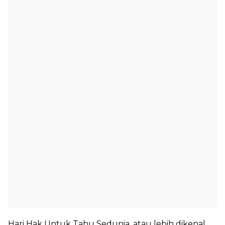
Hari Hak Untuk Tahu Sedunia, atau lebih dikenal