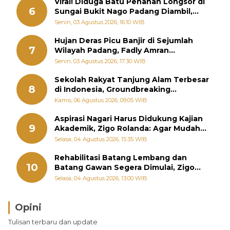
Viral! Diduga Batu Penahan Longsor di
6
Sungai Bukit Nago Padang Diambil,
Warga Khawatir Bencana Terulang
Senin, 03 Agustus 2026, 16:10 WIB
Hujan Deras Picu Banjir di Sejumlah
7
Wilayah Padang, Fadly Amran
Perintahkan OPD Siaga
Senin, 03 Agustus 2026, 17:30 WIB
Sekolah Rakyat Tanjung Alam Terbesar
8
di Indonesia, Groundbreaking
September
Kamis, 06 Agustus 2026, 09:05 WIB
Aspirasi Nagari Harus Didukung Kajian
9
Akademik, Zigo Rolanda: Agar Mudah
Diperjuangkan di Kementerian
Selasa, 04 Agustus 2026, 15:35 WIB
Rehabilitasi Batang Lembang dan
10
Batang Gawan Segera Dimulai, Zigo
Rolanda Pastikan Proyek Berjalan
Selasa, 04 Agustus 2026, 13:00 WIB
Opini
Brasil Lebih Diunggulkan, tetapi Jepang Selalu
Tulisan terbaru dan update
Punya Cara Membuat Kejutan