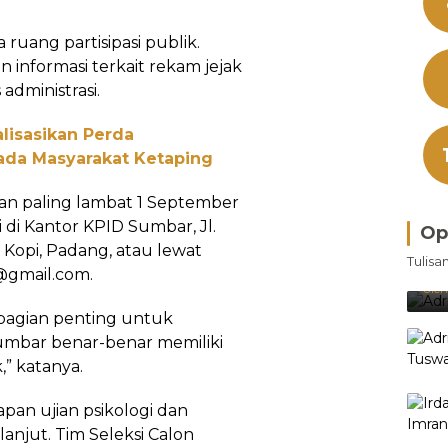
 ruang partisipasi publik.
 informasi terkait rekam jejak
administrasi.
ialisasikan Perda
da Masyarakat Ketaping
kan paling lambat 1 September
i di Kantor KPID Sumbar, Jl.
Op
Bra
 Kopi, Padang, atau lewat
Tulisa
Je
@gmail.com.
Ke
Oleh
 bagian penting untuk
umbar benar-benar memiliki
,” katanya.
apan ujian psikologi dan
njut. Tim Seleksi Calon