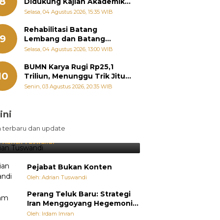
8
Didukung Kajian Akademik,
Zigo Rolanda: Agar Mudah
Selasa, 04 Agustus 2026, 15:35 WIB
Diperjuangkan di
Kementerian
Rehabilitasi Batang
9
Lembang dan Batang
Gawan Segera Dimulai, Zigo
Selasa, 04 Agustus 2026, 13:00 WIB
Rolanda Pastikan Proyek
Berjalan
BUMN Karya Rugi Rp25,1
10
Triliun, Menunggu Trik Jitu
Bos Danantara
Senin, 03 Agustus 2026, 20:35 WIB
ini
sil Lebih Diunggulkan, tetapi
n terbaru dan update
pang Selalu Punya Cara Membuat
jutan
:
Adrian Tuswandi
Pejabat Bukan Konten
Oleh: Adrian Tuswandi
Perang Teluk Baru: Strategi
Iran Menggoyang Hegemoni
AS dari Dalam
Oleh: Irdam Imran