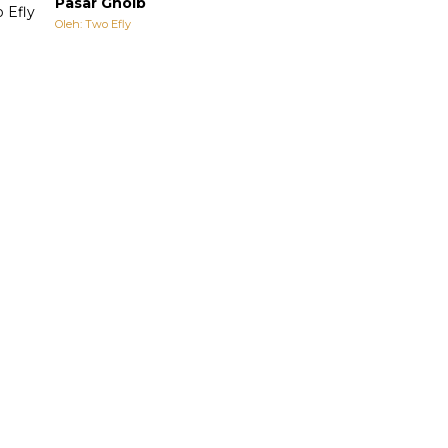
Pasar Ghoib
Oleh: Two Efly