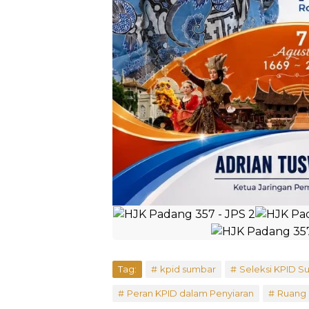
Tag:
kpid sumbar
Seleksi KPID S
Peran KPID dalam Penyiaran
Ruang P