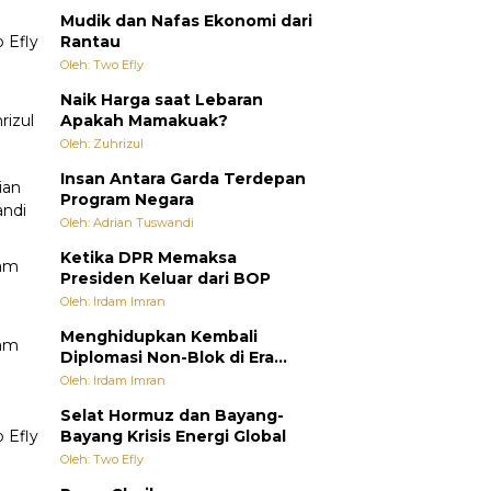
Mudik dan Nafas Ekonomi dari
Rantau
Oleh: Two Efly
Naik Harga saat Lebaran
Apakah Mamakuak?
Oleh: Zuhrizul
Insan Antara Garda Terdepan
Program Negara
Oleh: Adrian Tuswandi
Ketika DPR Memaksa
Presiden Keluar dari BOP
Oleh: Irdam Imran
Menghidupkan Kembali
Diplomasi Non-Blok di Era
Multipolar
Oleh: Irdam Imran
Selat Hormuz dan Bayang-
Bayang Krisis Energi Global
Oleh: Two Efly