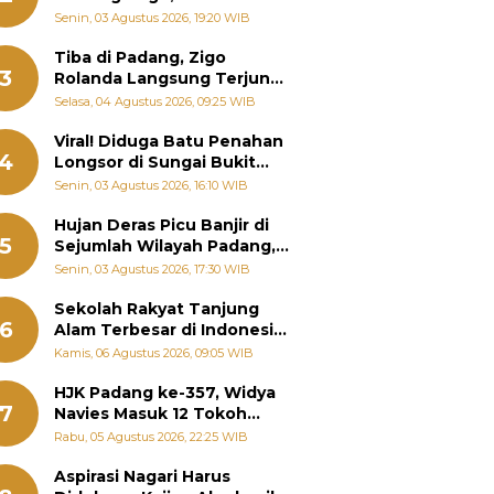
Padang Ungkap Fakta
Senin, 03 Agustus 2026, 19:20 WIB
Sebenarnya
Tiba di Padang, Zigo
3
Rolanda Langsung Terjun
Bantu Warga Terdampak
Selasa, 04 Agustus 2026, 09:25 WIB
Banjir
Viral! Diduga Batu Penahan
4
Longsor di Sungai Bukit
Nago Padang Diambil, Warga
Senin, 03 Agustus 2026, 16:10 WIB
Khawatir Bencana Terulang
Hujan Deras Picu Banjir di
5
Sejumlah Wilayah Padang,
Fadly Amran Perintahkan
Senin, 03 Agustus 2026, 17:30 WIB
OPD Siaga
Sekolah Rakyat Tanjung
6
Alam Terbesar di Indonesia,
Groundbreaking September
Kamis, 06 Agustus 2026, 09:05 WIB
HJK Padang ke-357, Widya
7
Navies Masuk 12 Tokoh
Masyarakat Penerima
Rabu, 05 Agustus 2026, 22:25 WIB
Penghargaan Pemko
Padang
Aspirasi Nagari Harus