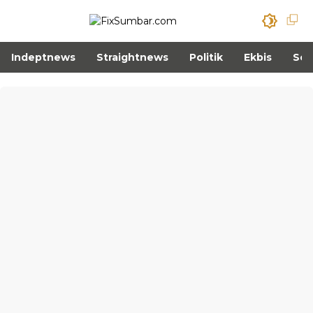
Indeptnews
Straightnews
Politik
Ekbis
Sos