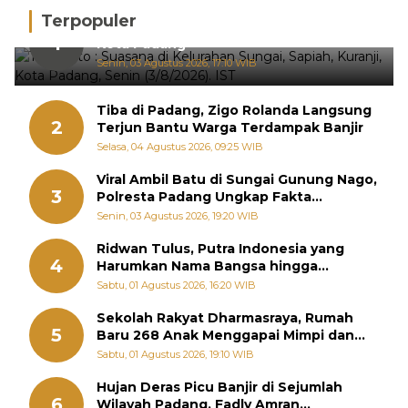
Terpopuler
Hujan Deras, 15 Titik Banjir Terdeteksi di
1
Kota Padang
Senin, 03 Agustus 2026, 17:10 WIB
Tiba di Padang, Zigo Rolanda Langsung
2
Terjun Bantu Warga Terdampak Banjir
Selasa, 04 Agustus 2026, 09:25 WIB
Viral Ambil Batu di Sungai Gunung Nago,
3
Polresta Padang Ungkap Fakta
Sebenarnya
Senin, 03 Agustus 2026, 19:20 WIB
Ridwan Tulus, Putra Indonesia yang
4
Harumkan Nama Bangsa hingga
Diabadikan dalam Buku Jepang
Sabtu, 01 Agustus 2026, 16:20 WIB
Sekolah Rakyat Dharmasraya, Rumah
5
Baru 268 Anak Menggapai Mimpi dan
Memutus Rantai Kemiskinan
Sabtu, 01 Agustus 2026, 19:10 WIB
Hujan Deras Picu Banjir di Sejumlah
6
Wilayah Padang, Fadly Amran