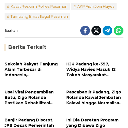
Kasat Reskrim Polres Pasaman
AKP Fion Joni Hayes
Tambang Emas Ilegal Pasaman
Bagikan
Berita Terkait
Sekolah Rakyat Tanjung
HJK Padang ke-357,
Alam Terbesar di
Widya Navies Masuk 12
Indonesia,
Tokoh Masyarakat
Groundbreaking
Penerima Penghargaan
September
Pemko Padang
Usai Viral Pengambilan
Pascabanjir Padang, Zigo
Batu, Zigo Rolanda
Rolanda Kawal Jembatan
Pastikan Rehabilitasi
Kalawi hingga Normalisasi
Gunung Nago Tetap
Sungai
Berlanjut
Banjir Padang Disorot,
Ini Dia Deretan Program
JPS Desak Pemerintah
yang Dibawa Zigo