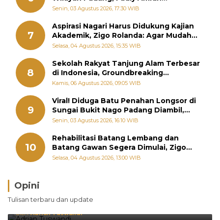
Perintahkan OPD Siaga
Senin, 03 Agustus 2026, 17:30 WIB
Aspirasi Nagari Harus Didukung Kajian
7
Akademik, Zigo Rolanda: Agar Mudah
Diperjuangkan di Kementerian
Selasa, 04 Agustus 2026, 15:35 WIB
Sekolah Rakyat Tanjung Alam Terbesar
8
di Indonesia, Groundbreaking
September
Kamis, 06 Agustus 2026, 09:05 WIB
Viral! Diduga Batu Penahan Longsor di
9
Sungai Bukit Nago Padang Diambil,
Warga Khawatir Bencana Terulang
Senin, 03 Agustus 2026, 16:10 WIB
Rehabilitasi Batang Lembang dan
10
Batang Gawan Segera Dimulai, Zigo
Rolanda Pastikan Proyek Berjalan
Selasa, 04 Agustus 2026, 13:00 WIB
Opini
Brasil Lebih Diunggulkan, tetapi Jepang Selalu
Tulisan terbaru dan update
Punya Cara Membuat Kejutan
Oleh:
Adrian Tuswandi