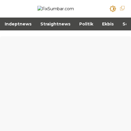
Indeptnews
Straightnews
Politik
Ekbis
Sos