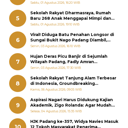
Diabadikan dalam Buku Jepang
Sabtu, 01 Agustus 2026, 16:20 WIB
Sekolah Rakyat Dharmasraya, Rumah
5
Baru 268 Anak Menggapai Mimpi dan
Memutus Rantai Kemiskinan
Sabtu, 01 Agustus 2026, 19:10 WIB
Viral! Diduga Batu Penahan Longsor di
6
Sungai Bukit Nago Padang Diambil,
Warga Khawatir Bencana Terulang
Senin, 03 Agustus 2026, 16:10 WIB
Hujan Deras Picu Banjir di Sejumlah
7
Wilayah Padang, Fadly Amran
Perintahkan OPD Siaga
Senin, 03 Agustus 2026, 17:30 WIB
Sekolah Rakyat Tanjung Alam Terbesar
8
di Indonesia, Groundbreaking
September
Kamis, 06 Agustus 2026, 09:05 WIB
Aspirasi Nagari Harus Didukung Kajian
9
Akademik, Zigo Rolanda: Agar Mudah
Diperjuangkan di Kementerian
Selasa, 04 Agustus 2026, 15:35 WIB
HJK Padang ke-357, Widya Navies Masuk
10
12 Tokoh Masyarakat Penerima