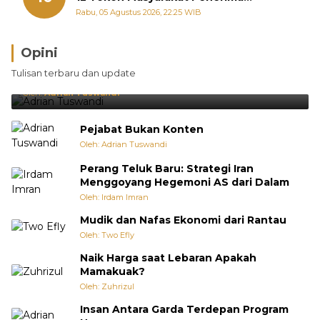
Penghargaan Pemko Padang
Rabu, 05 Agustus 2026, 22:25 WIB
Opini
Brasil Lebih Diunggulkan, tetapi Jepang Selalu
Tulisan terbaru dan update
Punya Cara Membuat Kejutan
Oleh:
Adrian Tuswandi
Pejabat Bukan Konten
Oleh: Adrian Tuswandi
Perang Teluk Baru: Strategi Iran
Menggoyang Hegemoni AS dari Dalam
Oleh: Irdam Imran
Mudik dan Nafas Ekonomi dari Rantau
Oleh: Two Efly
Naik Harga saat Lebaran Apakah
Mamakuak?
Oleh: Zuhrizul
Insan Antara Garda Terdepan Program