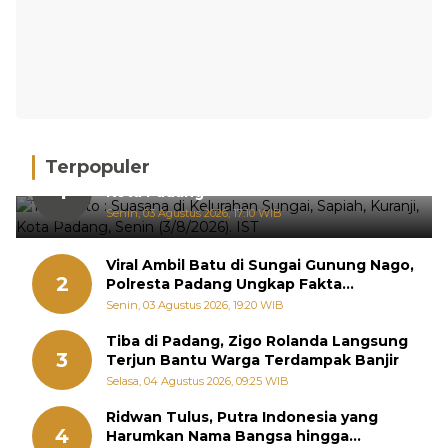
Terpopuler
Hujan Deras, 15 Titik Banjir Terdeteksi di
1
Kota Padang
Senin, 03 Agustus 2026, 17:10 WIB
Viral Ambil Batu di Sungai Gunung Nago,
2
Polresta Padang Ungkap Fakta
Sebenarnya
Senin, 03 Agustus 2026, 19:20 WIB
Tiba di Padang, Zigo Rolanda Langsung
3
Terjun Bantu Warga Terdampak Banjir
Selasa, 04 Agustus 2026, 09:25 WIB
Ridwan Tulus, Putra Indonesia yang
4
Harumkan Nama Bangsa hingga