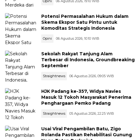
Opini
06 Agustus 2026, 19:10 WIB
Potensi Permasalahan Hukum dalam
Skema Ekspor Satu Pintu untuk
Komoditas Strategis Indonesia
Opini
06 Agustus 2026, 10:10 WIB
Sekolah Rakyat Tanjung Alam
Terbesar di Indonesia, Groundbreaking
September
Straightnews
06 Agustus 2026, 09:05 WIB
HJK Padang ke-357, Widya Navies
Masuk 12 Tokoh Masyarakat Penerima
Penghargaan Pemko Padang
Straightnews
05 Agustus 2026, 22:25 WIB
Usai Viral Pengambilan Batu, Zigo
Rolanda Pastikan Rehabilitasi Gunung