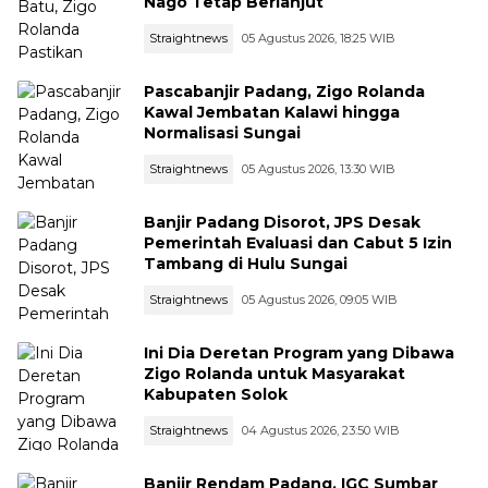
Nago Tetap Berlanjut
Straightnews
05 Agustus 2026, 18:25 WIB
Pascabanjir Padang, Zigo Rolanda
Kawal Jembatan Kalawi hingga
Normalisasi Sungai
Straightnews
05 Agustus 2026, 13:30 WIB
Banjir Padang Disorot, JPS Desak
Pemerintah Evaluasi dan Cabut 5 Izin
Tambang di Hulu Sungai
Straightnews
05 Agustus 2026, 09:05 WIB
Ini Dia Deretan Program yang Dibawa
Zigo Rolanda untuk Masyarakat
Kabupaten Solok
Straightnews
04 Agustus 2026, 23:50 WIB
Banjir Rendam Padang, IGC Sumbar