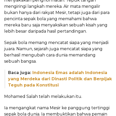
menyaksikan penghormatan. Tepuk tangan
mengiringi langkah mereka. Air mata mengalir
bukan hanya dari rakyat Mesir, tetapi juga dari para
pencinta sepak bola yang memahami bahwa
mereka baru saja menyaksikan sebuah kisah yang
lebih besar daripada hasil pertandingan.
Sepak bola memang mencatat siapa yang menjadi
juara. Namun, sejarah juga mencatat siapa yang
berhasil mengubah cara dunia memandang
sebuah bangsa.
Baca juga:
Indonesia Emas adalah Indonesia
yang Merdeka dari Dinasti Politik dan Berpijak
Teguh pada Konstitusi
Mohamed Salah telah melakukan itu.
Ia mengangkat nama Mesir ke panggung tertinggi
sepak bola dunia. Ia membuktikan bahwa pemain