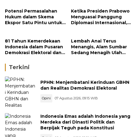
Konstitusi
Potensi Permasalahan
Ketika Presiden Prabowo
Hukum dalam Skema
Menguasai Panggung
Ekspor Satu Pintu untuk
Diplomasi Internasional,
Komoditas Strategis
Jokowi, Gibran, dan
Indonesia
Kaesang Menguasai
Safari Politik Nasional
81 Tahun Kemerdekaan
Lembah Anai Terus
Indonesia dalam Pusaran
Menangis, Alam Sumbar
Demokrasi Elektoral dan
Sedang Menagih Ulah
Politik Transaksional:
Manusia
Sebuah Resonansi
Terkini
PPHN: Menjembatani Kerinduan GBHN
dan Realitas Demokrasi Elektoral
Opini
07 Agustus 2026, 09:15 WIB
Indonesia Emas adalah Indonesia yang
Merdeka dari Dinasti Politik dan
Berpijak Teguh pada Konstitusi