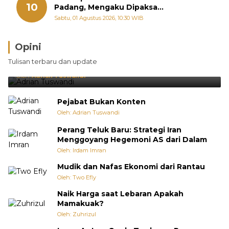
10
Padang, Mengaku Dipaksa
Berhubungan dengan Pria Lain
Sabtu, 01 Agustus 2026, 10:30 WIB
Opini
Brasil Lebih Diunggulkan, tetapi Jepang Selalu
Tulisan terbaru dan update
Punya Cara Membuat Kejutan
Oleh:
Adrian Tuswandi
Pejabat Bukan Konten
Oleh: Adrian Tuswandi
Perang Teluk Baru: Strategi Iran
Menggoyang Hegemoni AS dari Dalam
Oleh: Irdam Imran
Mudik dan Nafas Ekonomi dari Rantau
Oleh: Two Efly
Naik Harga saat Lebaran Apakah
Mamakuak?
Oleh: Zuhrizul