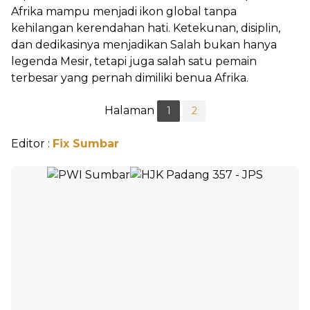
Afrika mampu menjadi ikon global tanpa
kehilangan kerendahan hati. Ketekunan, disiplin,
dan dedikasinya menjadikan Salah bukan hanya
legenda Mesir, tetapi juga salah satu pemain
terbesar yang pernah dimiliki benua Afrika.
Halaman
1
2
Editor :
Fix Sumbar