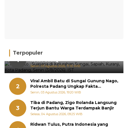
Terpopuler
Hujan Deras, 15 Titik Banjir Terdeteksi di
1
Kota Padang
Senin, 03 Agustus 2026, 17:10 WIB
Viral Ambil Batu di Sungai Gunung Nago,
2
Polresta Padang Ungkap Fakta
Sebenarnya
Senin, 03 Agustus 2026, 19:20 WIB
Tiba di Padang, Zigo Rolanda Langsung
3
Terjun Bantu Warga Terdampak Banjir
Selasa, 04 Agustus 2026, 09:25 WIB
Ridwan Tulus, Putra Indonesia yang