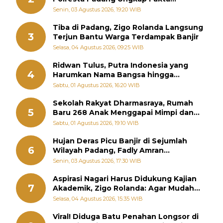
Sebenarnya
Senin, 03 Agustus 2026, 19:20 WIB
Tiba di Padang, Zigo Rolanda Langsung
3
Terjun Bantu Warga Terdampak Banjir
Selasa, 04 Agustus 2026, 09:25 WIB
Ridwan Tulus, Putra Indonesia yang
4
Harumkan Nama Bangsa hingga
Diabadikan dalam Buku Jepang
Sabtu, 01 Agustus 2026, 16:20 WIB
Sekolah Rakyat Dharmasraya, Rumah
5
Baru 268 Anak Menggapai Mimpi dan
Memutus Rantai Kemiskinan
Sabtu, 01 Agustus 2026, 19:10 WIB
Hujan Deras Picu Banjir di Sejumlah
6
Wilayah Padang, Fadly Amran
Perintahkan OPD Siaga
Senin, 03 Agustus 2026, 17:30 WIB
Aspirasi Nagari Harus Didukung Kajian
7
Akademik, Zigo Rolanda: Agar Mudah
Diperjuangkan di Kementerian
Selasa, 04 Agustus 2026, 15:35 WIB
Viral! Diduga Batu Penahan Longsor di