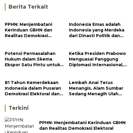
Berita Terkait
PPHN: Menjembatani
Indonesia Emas adalah
Kerinduan GBHN dan
Indonesia yang Merdeka
Realitas Demokrasi
dari Dinasti Politik dan
Elektoral
Berpijak Teguh pada
Konstitusi
Potensi Permasalahan
Ketika Presiden Prabowo
Hukum dalam Skema
Menguasai Panggung
Ekspor Satu Pintu untuk
Diplomasi Internasional,
Komoditas Strategis
Jokowi, Gibran, dan
Indonesia
Kaesang Menguasai
Safari Politik Nasional
81 Tahun Kemerdekaan
Lembah Anai Terus
Indonesia dalam Pusaran
Menangis, Alam Sumbar
Demokrasi Elektoral dan
Sedang Menagih Ulah
Politik Transaksional:
Manusia
Sebuah Resonansi
Terkini
PPHN: Menjembatani Kerinduan GBHN
dan Realitas Demokrasi Elektoral