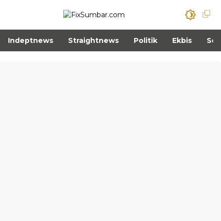
Indeptnews
Straightnews
Politik
Ekbis
Sos