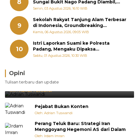
8
Sungai Bukit Nago Padang Diambil,
Warga Khawatir Bencana Terulang
Senin, 03 Agustus 2026, 16:10 WIB
Sekolah Rakyat Tanjung Alam Terbesar
9
di Indonesia, Groundbreaking
September
Kamis, 06 Agustus 2026, 09:05 WIB
Istri Laporkan Suami ke Polresta
10
Padang, Mengaku Dipaksa
Berhubungan dengan Pria Lain
Sabtu, 01 Agustus 2026, 10:30 WIB
Opini
Brasil Lebih Diunggulkan, tetapi Jepang Selalu
Tulisan terbaru dan update
Punya Cara Membuat Kejutan
Oleh:
Adrian Tuswandi
Pejabat Bukan Konten
Oleh: Adrian Tuswandi
Perang Teluk Baru: Strategi Iran
Menggoyang Hegemoni AS dari Dalam
Oleh: Irdam Imran