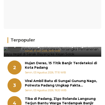
Terpopuler
Gakkum Kehutanan Limpahkan
1
Tersangka Pemanenan Kayu Ilegal di
Sariak Bayang ke Kejari Solok
Jumat, 31 Juli 2026, 09:10 WIB
Hujan Deras, 15 Titik Banjir Terdeteksi di
2
Kota Padang
Senin, 03 Agustus 2026, 17:10 WIB
Viral Ambil Batu di Sungai Gunung Nago,
3
Polresta Padang Ungkap Fakta
Sebenarnya
Senin, 03 Agustus 2026, 19:20 WIB
Tiba di Padang, Zigo Rolanda Langsung
4
Terjun Bantu Warga Terdampak Banjir