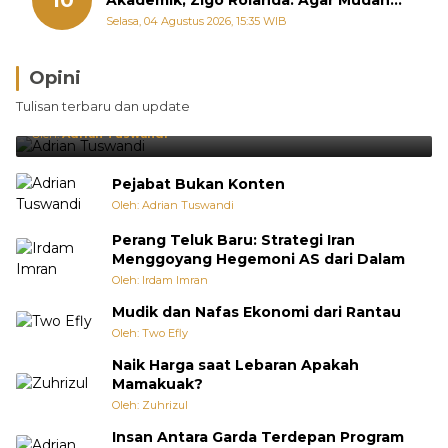
Diperjuangkan di Kementerian
Selasa, 04 Agustus 2026, 15:35 WIB
Opini
Brasil Lebih Diunggulkan, tetapi Jepang Selalu
Tulisan terbaru dan update
Punya Cara Membuat Kejutan
Oleh:
Adrian Tuswandi
Pejabat Bukan Konten
Oleh: Adrian Tuswandi
Perang Teluk Baru: Strategi Iran
Menggoyang Hegemoni AS dari Dalam
Oleh: Irdam Imran
Mudik dan Nafas Ekonomi dari Rantau
Oleh: Two Efly
Naik Harga saat Lebaran Apakah
Mamakuak?
Oleh: Zuhrizul
Insan Antara Garda Terdepan Program