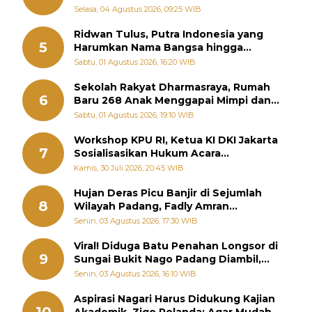
Selasa, 04 Agustus 2026, 09:25 WIB
Ridwan Tulus, Putra Indonesia yang
5
Harumkan Nama Bangsa hingga
Diabadikan dalam Buku Jepang
Sabtu, 01 Agustus 2026, 16:20 WIB
Sekolah Rakyat Dharmasraya, Rumah
6
Baru 268 Anak Menggapai Mimpi dan
Memutus Rantai Kemiskinan
Sabtu, 01 Agustus 2026, 19:10 WIB
Workshop KPU RI, Ketua KI DKI Jakarta
7
Sosialisasikan Hukum Acara
Penyelesaian Sengketa Informasi Publik
Kamis, 30 Juli 2026, 20:45 WIB
Hujan Deras Picu Banjir di Sejumlah
8
Wilayah Padang, Fadly Amran
Perintahkan OPD Siaga
Senin, 03 Agustus 2026, 17:30 WIB
Viral! Diduga Batu Penahan Longsor di
9
Sungai Bukit Nago Padang Diambil,
Warga Khawatir Bencana Terulang
Senin, 03 Agustus 2026, 16:10 WIB
Aspirasi Nagari Harus Didukung Kajian
10
Akademik, Zigo Rolanda: Agar Mudah