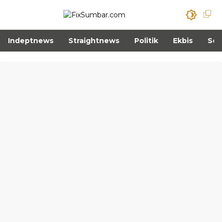
Indeptnews
Straightnews
Politik
Ekbis
Sos