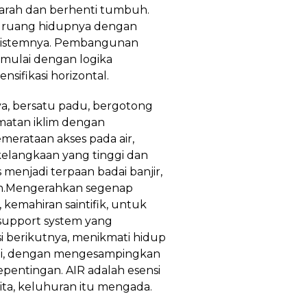
rdarah dan berhenti tumbuh.
n ruang hidupnya dengan
osistemnya. Pembangunan
imulai dengan logika
ensifikasi horizontal.
a, bersatu padu, bergotong
atan iklim dengan
erataan akses pada air,
elangkaan yang tinggi dan
menjadi terpaan badai banjir,
an.Mengerahkan segenap
 kemahiran saintifik, untuk
support system yang
 berikutnya, menikmati hidup
agi, dengan mengesampingkan
kepentingan. AIR adalah esensi
kita, keluhuran itu mengada.