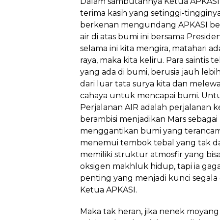
Dalam sambutannya Ketua APKASI
terima kasih yang setinggi-tinggin
berkenan mengundang APKASI berd
air di atas bumi ini bersama Presid
selama ini kita mengira, matahari ad
raya, maka kita keliru. Para sainti
yang ada di bumi, berusia jauh lebih
dari luar tata surya kita dan melew
cahaya untuk mencapai bumi. Untu
Perjalanan AIR adalah perjalanan k
berambisi menjadikan Mars sebagai
menggantikan bumi yang terancam pu
menemui tembok tebal yang tak da
memiliki struktur atmosfir yang bi
oksigen makhluk hidup, tapi ia gag
penting yang menjadi kunci segala 
Ketua APKASI.
Maka tak heran, jika nenek moyang k