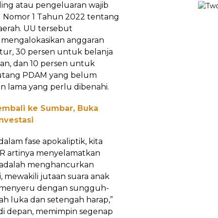
ing atau pengeluaran wajib
 Nomor 1 Tahun 2022 tentang
erah. UU tersebut
 mengalokasikan anggaran
tur, 30 persen untuk belanja
an, dan 10 persen untuk
 hutang PDAM yang belum
an lama yang perlu dibenahi.
Kembali ke Sumbar, Buka
nvestasi
dalam fase apokaliptik, kita
IR artinya menyelamatkan
 adalah menghancurkan
 mewakili jutaan suara anak
, menyeru dengan sungguh-
h luka dan setengah harap,”
 di depan, memimpin segenap