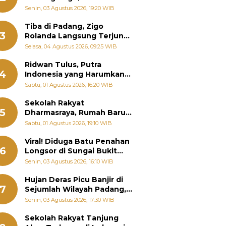
Padang Ungkap Fakta
Senin, 03 Agustus 2026, 19:20 WIB
Sebenarnya
Tiba di Padang, Zigo
3
Rolanda Langsung Terjun
Bantu Warga Terdampak
Selasa, 04 Agustus 2026, 09:25 WIB
Banjir
Ridwan Tulus, Putra
4
Indonesia yang Harumkan
Nama Bangsa hingga
Sabtu, 01 Agustus 2026, 16:20 WIB
Diabadikan dalam Buku
Jepang
Sekolah Rakyat
5
Dharmasraya, Rumah Baru
268 Anak Menggapai Mimpi
Sabtu, 01 Agustus 2026, 19:10 WIB
dan Memutus Rantai
Kemiskinan
Viral! Diduga Batu Penahan
6
Longsor di Sungai Bukit
Nago Padang Diambil, Warga
Senin, 03 Agustus 2026, 16:10 WIB
Khawatir Bencana Terulang
Hujan Deras Picu Banjir di
7
Sejumlah Wilayah Padang,
Fadly Amran Perintahkan
Senin, 03 Agustus 2026, 17:30 WIB
OPD Siaga
Sekolah Rakyat Tanjung