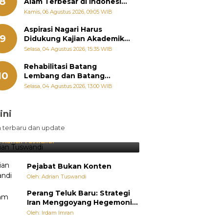
8
Alam Terbesar di Indonesia,
Groundbreaking September
Kamis, 06 Agustus 2026, 09:05 WIB
Aspirasi Nagari Harus
9
Didukung Kajian Akademik,
Zigo Rolanda: Agar Mudah
Selasa, 04 Agustus 2026, 15:35 WIB
Diperjuangkan di
Kementerian
Rehabilitasi Batang
10
Lembang dan Batang
Gawan Segera Dimulai, Zigo
Selasa, 04 Agustus 2026, 13:00 WIB
Rolanda Pastikan Proyek
Berjalan
ini
sil Lebih Diunggulkan, tetapi
n terbaru dan update
pang Selalu Punya Cara Membuat
jutan
:
Adrian Tuswandi
Pejabat Bukan Konten
Oleh: Adrian Tuswandi
Perang Teluk Baru: Strategi
Iran Menggoyang Hegemoni
AS dari Dalam
Oleh: Irdam Imran