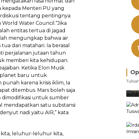
 mengatakan rasa hormat dan
ya kepada Menteri PU yang
iskusi tentang pentingnya
en World Water Council.“Jika
alah entitas tertua di jagad
s telah mengungkap bahwa air
 tua dari matahari. Ia berasal
ati perjalanan jutaan tahun
k memberi kita kehidupan.
eajaiban. Ketika Elon Musk
Op
 planet baru untuk
Bra
Tulisa
nah karena krisis iklim, Ia
Je
Ke
pat ditembus. Mars boleh saja
Oleh
sa dimodifikasi untuk sumber
al mendapatkan satu substansi
denyut nadi yaitu AIR,” kata
ita, leluhur-leluhur kita,