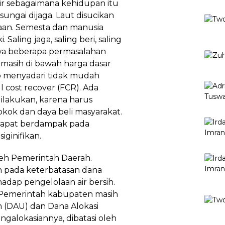
air sebagaimana kehidupan itu
-sungai dijaga. Laut disucikan
aan. Semesta dan manusia
Saling jaga, saling beri, saling
ahwa beberapa permasalahan
g masih di bawah harga dasar
ab menyadari tidak mudah
l cost recover (FCR). Ada
ilakukan, karena harus
ok dan daya beli masyarakat.
a dapat berdampak pada
iginifikan.
h Pemerintah Daerah.
 pada keterbatasan dana
ap pengelolaan air bersih.
Pemerintah kabupaten masih
(DAU) dan Dana Alokasi
alokasiannya, dibatasi oleh