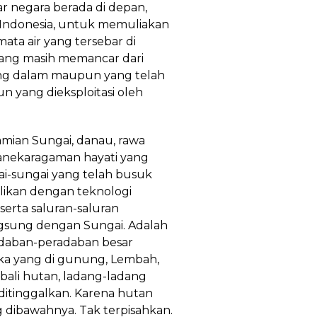
r negara berada di depan,
ndonesia, untuk memuliakan
ta air yang tersebar di
 yang masih memancar dari
ng dalam maupun yang telah
 yang dieksploitasi oleh
mian Sungai, danau, rawa
eanekaragaman hayati yang
i-sungai yang telah busuk
likan dengan teknologi
serta saluran-saluran
sung dengan Sungai. Adalah
adaban-peradaban besar
a yang di gunung, Lembah,
ali hutan, ladang-ladang
ditinggalkan. Karena hutan
 dibawahnya. Tak terpisahkan.