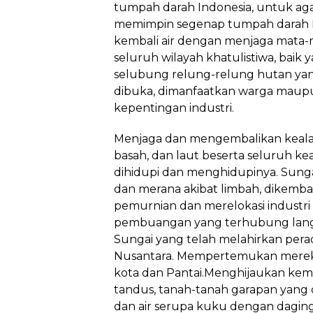
tumpah darah Indonesia, untuk aga
memimpin segenap tumpah darah I
kembali air dengan menjaga mata-ma
seluruh wilayah khatulistiwa, baik
selubung relung-relung hutan ya
dibuka, dimanfaatkan warga maupun
kepentingan industri.
Menjaga dan mengembalikan keala
basah, dan laut beserta seluruh k
dihidupi dan menghidupinya. Sunga
dan merana akibat limbah, dikemba
pemurnian dan merelokasi industri 
pembuangan yang terhubung lang
Sungai yang telah melahirkan per
Nusantara. Mempertemukan merek
kota dan Pantai.Menghijaukan kemb
tandus, tanah-tanah garapan yang 
dan air serupa kuku dengan daging