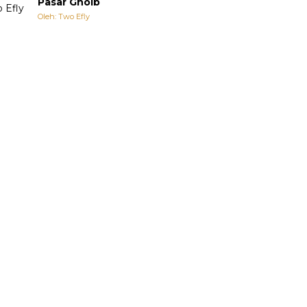
Pasar Ghoib
Oleh: Two Efly