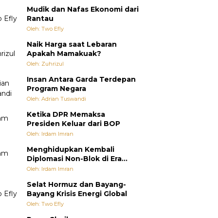
Mudik dan Nafas Ekonomi dari
Rantau
Oleh: Two Efly
Naik Harga saat Lebaran
Apakah Mamakuak?
Oleh: Zuhrizul
Insan Antara Garda Terdepan
Program Negara
Oleh: Adrian Tuswandi
Ketika DPR Memaksa
Presiden Keluar dari BOP
Oleh: Irdam Imran
Menghidupkan Kembali
Diplomasi Non-Blok di Era
Multipolar
Oleh: Irdam Imran
Selat Hormuz dan Bayang-
Bayang Krisis Energi Global
Oleh: Two Efly