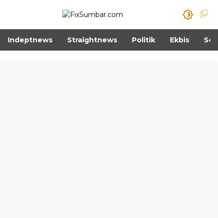
Indeptnews
Straightnews
Politik
Ekbis
Sos