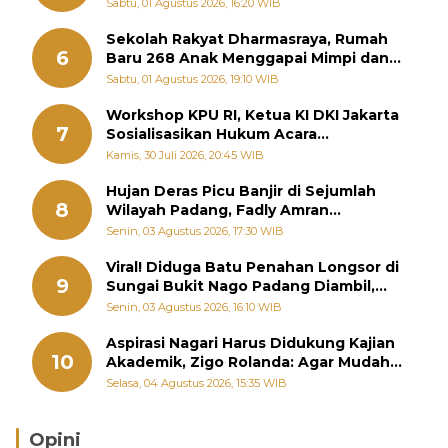
Diabadikan dalam Buku Jepang
Sabtu, 01 Agustus 2026, 16:20 WIB
Sekolah Rakyat Dharmasraya, Rumah
6
Baru 268 Anak Menggapai Mimpi dan
Memutus Rantai Kemiskinan
Sabtu, 01 Agustus 2026, 19:10 WIB
Workshop KPU RI, Ketua KI DKI Jakarta
7
Sosialisasikan Hukum Acara
Penyelesaian Sengketa Informasi Publik
Kamis, 30 Juli 2026, 20:45 WIB
Hujan Deras Picu Banjir di Sejumlah
8
Wilayah Padang, Fadly Amran
Perintahkan OPD Siaga
Senin, 03 Agustus 2026, 17:30 WIB
Viral! Diduga Batu Penahan Longsor di
9
Sungai Bukit Nago Padang Diambil,
Warga Khawatir Bencana Terulang
Senin, 03 Agustus 2026, 16:10 WIB
Aspirasi Nagari Harus Didukung Kajian
10
Akademik, Zigo Rolanda: Agar Mudah
Diperjuangkan di Kementerian
Selasa, 04 Agustus 2026, 15:35 WIB
Opini