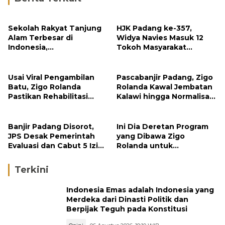
Sekolah Rakyat Tanjung
HJK Padang ke-357,
Alam Terbesar di
Widya Navies Masuk 12
Indonesia,
Tokoh Masyarakat
Groundbreaking
Penerima Penghargaan
September
Pemko Padang
Usai Viral Pengambilan
Pascabanjir Padang, Zigo
Batu, Zigo Rolanda
Rolanda Kawal Jembatan
Pastikan Rehabilitasi
Kalawi hingga Normalisasi
Gunung Nago Tetap
Sungai
Berlanjut
Banjir Padang Disorot,
Ini Dia Deretan Program
JPS Desak Pemerintah
yang Dibawa Zigo
Evaluasi dan Cabut 5 Izin
Rolanda untuk
Tambang di Hulu Sungai
Masyarakat Kabupaten
Solok
Terkini
Indonesia Emas adalah Indonesia yang
Merdeka dari Dinasti Politik dan
Berpijak Teguh pada Konstitusi