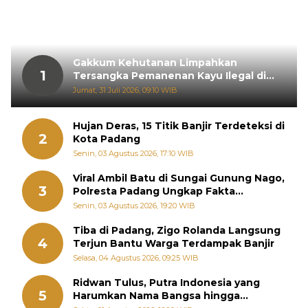
Gakkum Kehutanan Limpahkan
1
Tersangka Pemanenan Kayu Ilegal di
Sariak Bayang ke Kejari Solok
Jumat, 31 Juli 2026, 09:10 WIB
Hujan Deras, 15 Titik Banjir Terdeteksi di
2
Kota Padang
Senin, 03 Agustus 2026, 17:10 WIB
Viral Ambil Batu di Sungai Gunung Nago,
3
Polresta Padang Ungkap Fakta
Sebenarnya
Senin, 03 Agustus 2026, 19:20 WIB
Tiba di Padang, Zigo Rolanda Langsung
4
Terjun Bantu Warga Terdampak Banjir
Selasa, 04 Agustus 2026, 09:25 WIB
Ridwan Tulus, Putra Indonesia yang
5
Harumkan Nama Bangsa hingga