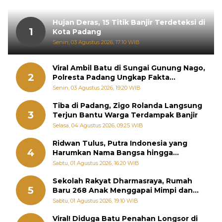
Hujan Deras, 15 Titik Banjir Terdeteksi di
1
Kota Padang
Senin, 03 Agustus 2026, 17:10 WIB
Viral Ambil Batu di Sungai Gunung Nago,
2
Polresta Padang Ungkap Fakta
Sebenarnya
Senin, 03 Agustus 2026, 19:20 WIB
Tiba di Padang, Zigo Rolanda Langsung
3
Terjun Bantu Warga Terdampak Banjir
Selasa, 04 Agustus 2026, 09:25 WIB
Ridwan Tulus, Putra Indonesia yang
4
Harumkan Nama Bangsa hingga
Diabadikan dalam Buku Jepang
Sabtu, 01 Agustus 2026, 16:20 WIB
Sekolah Rakyat Dharmasraya, Rumah
5
Baru 268 Anak Menggapai Mimpi dan
Memutus Rantai Kemiskinan
Sabtu, 01 Agustus 2026, 19:10 WIB
Viral! Diduga Batu Penahan Longsor di