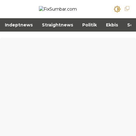
Indeptnews
Straightnews
Politik
Ekbis
Sos