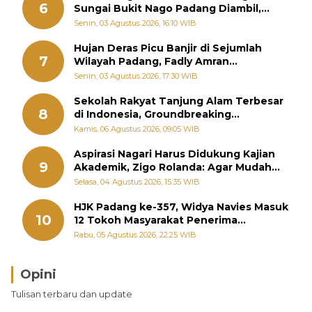
6
Sungai Bukit Nago Padang Diambil,
Warga Khawatir Bencana Terulang
Senin, 03 Agustus 2026, 16:10 WIB
Hujan Deras Picu Banjir di Sejumlah
7
Wilayah Padang, Fadly Amran
Perintahkan OPD Siaga
Senin, 03 Agustus 2026, 17:30 WIB
Sekolah Rakyat Tanjung Alam Terbesar
8
di Indonesia, Groundbreaking
September
Kamis, 06 Agustus 2026, 09:05 WIB
Aspirasi Nagari Harus Didukung Kajian
9
Akademik, Zigo Rolanda: Agar Mudah
Diperjuangkan di Kementerian
Selasa, 04 Agustus 2026, 15:35 WIB
HJK Padang ke-357, Widya Navies Masuk
10
12 Tokoh Masyarakat Penerima
Penghargaan Pemko Padang
Rabu, 05 Agustus 2026, 22:25 WIB
Opini
Tulisan terbaru dan update