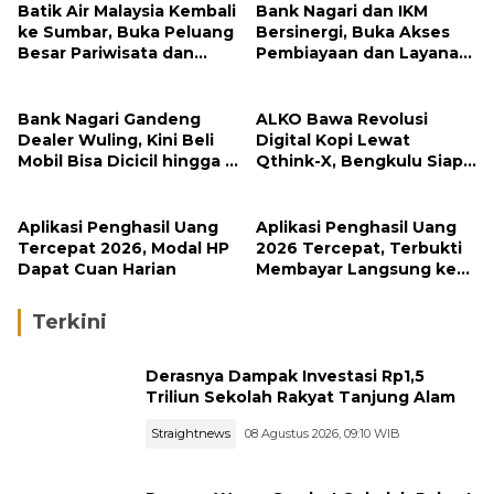
Batik Air Malaysia Kembali
Bank Nagari dan IKM
ke Sumbar, Buka Peluang
Bersinergi, Buka Akses
Besar Pariwisata dan
Pembiayaan dan Layanan
Investasi
Digital bagi UMKM Minang
Bank Nagari Gandeng
ALKO Bawa Revolusi
Dealer Wuling, Kini Beli
Digital Kopi Lewat
Mobil Bisa Dicicil hingga 5
Qthink-X, Bengkulu Siap
Tahun
Tembus Pasar Global
Aplikasi Penghasil Uang
Aplikasi Penghasil Uang
Tercepat 2026, Modal HP
2026 Tercepat, Terbukti
Dapat Cuan Harian
Membayar Langsung ke
DANA
Terkini
Derasnya Dampak Investasi Rp1,5
Triliun Sekolah Rakyat Tanjung Alam
Straightnews
08 Agustus 2026, 09:10 WIB