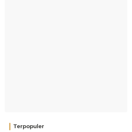
Terpopuler
Hujan Deras, 15 Titik Banjir Terdeteksi di