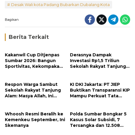
Desak Wali kota Padang Bubarkan Dubalang Kota
Bagikan
Berita Terkait
Kakanwil Cup Ditjenpas
Derasnya Dampak
Sumbar 2026: Bangun
Investasi Rp1,5 Triliun
Sportivitas, Kekompakan
Sekolah Rakyat Tanjung
dan Integritas Petugas
Alam
Respon Warga Sambut
KI DKI Jakarta: PT JIEP
Sekolah Rakyat Tanjung
Buktikan Transparansi KIP
Alam: Masya Allah, Ini
Mampu Perkuat Tata
Rezeki untuk Nagari Kami
Kelola Perusahaan
Whoosh Resmi Beralih ke
Polda Sumbar Bongkar 5
Kemenkeu September, Ini
Kasus Solar Subsidi, 7
Skemanya
Tersangka dan 12.508
Liter Bio Solar Disita