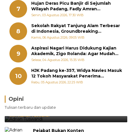
Hujan Deras Picu Banjir di Sejumlah
7
Wilayah Padang, Fadly Amran
Perintahkan OPD Siaga
Senin, 03 Agustus 2026, 17:30 WIB
Sekolah Rakyat Tanjung Alam Terbesar
8
di Indonesia, Groundbreaking
September
Kamis, 06 Agustus 2026, 09:05 WIB
Aspirasi Nagari Harus Didukung Kajian
9
Akademik, Zigo Rolanda: Agar Mudah
Diperjuangkan di Kementerian
Selasa, 04 Agustus 2026, 15:35 WIB
HJK Padang ke-357, Widya Navies Masuk
10
12 Tokoh Masyarakat Penerima
Penghargaan Pemko Padang
Rabu, 05 Agustus 2026, 22:25 WIB
Opini
Brasil Lebih Diunggulkan, tetapi Jepang Selalu
Tulisan terbaru dan update
Punya Cara Membuat Kejutan
Oleh:
Adrian Tuswandi
Pejabat Bukan Konten