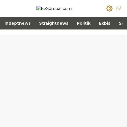
Indeptnews
Straightnews
Politik
Ekbis
Sos