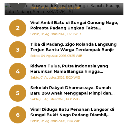
1
Kota Padang
Senin, 03 Agustus 2026, 17:10 WIB
Viral Ambil Batu di Sungai Gunung Nago,
2
Polresta Padang Ungkap Fakta
Sebenarnya
Senin, 03 Agustus 2026, 19:20 WIB
Tiba di Padang, Zigo Rolanda Langsung
3
Terjun Bantu Warga Terdampak Banjir
Selasa, 04 Agustus 2026, 09:25 WIB
Ridwan Tulus, Putra Indonesia yang
4
Harumkan Nama Bangsa hingga
Diabadikan dalam Buku Jepang
Sabtu, 01 Agustus 2026, 16:20 WIB
Sekolah Rakyat Dharmasraya, Rumah
5
Baru 268 Anak Menggapai Mimpi dan
Memutus Rantai Kemiskinan
Sabtu, 01 Agustus 2026, 19:10 WIB
Viral! Diduga Batu Penahan Longsor di
6
Sungai Bukit Nago Padang Diambil,
Warga Khawatir Bencana Terulang
Senin, 03 Agustus 2026, 16:10 WIB