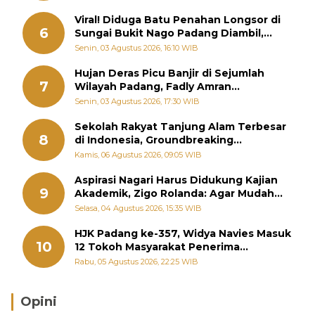
Viral! Diduga Batu Penahan Longsor di
6
Sungai Bukit Nago Padang Diambil,
Warga Khawatir Bencana Terulang
Senin, 03 Agustus 2026, 16:10 WIB
Hujan Deras Picu Banjir di Sejumlah
7
Wilayah Padang, Fadly Amran
Perintahkan OPD Siaga
Senin, 03 Agustus 2026, 17:30 WIB
Sekolah Rakyat Tanjung Alam Terbesar
8
di Indonesia, Groundbreaking
September
Kamis, 06 Agustus 2026, 09:05 WIB
Aspirasi Nagari Harus Didukung Kajian
9
Akademik, Zigo Rolanda: Agar Mudah
Diperjuangkan di Kementerian
Selasa, 04 Agustus 2026, 15:35 WIB
HJK Padang ke-357, Widya Navies Masuk
10
12 Tokoh Masyarakat Penerima
Penghargaan Pemko Padang
Rabu, 05 Agustus 2026, 22:25 WIB
Opini
Brasil Lebih Diunggulkan, tetapi Jepang Selalu