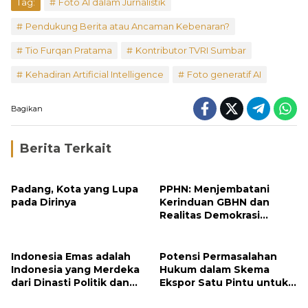
Tag:
Foto AI dalam Jurnalistik
Pendukung Berita atau Ancaman Kebenaran?
Tio Furqan Pratama
Kontributor TVRI Sumbar
Kehadiran Artificial Intelligence
Foto generatif AI
Bagikan
Berita Terkait
Padang, Kota yang Lupa
PPHN: Menjembatani
pada Dirinya
Kerinduan GBHN dan
Realitas Demokrasi
Elektoral
Indonesia Emas adalah
Potensi Permasalahan
Indonesia yang Merdeka
Hukum dalam Skema
dari Dinasti Politik dan
Ekspor Satu Pintu untuk
Berpijak Teguh pada
Komoditas Strategis