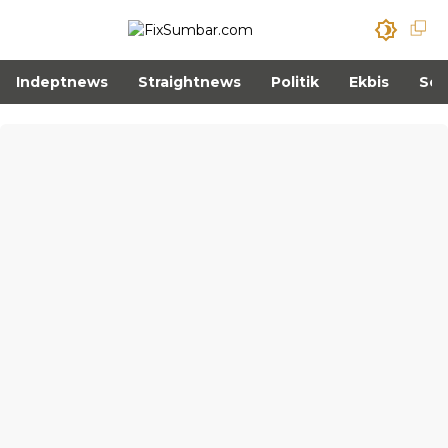
Indeptnews
Straightnews
Politik
Ekbis
Sos