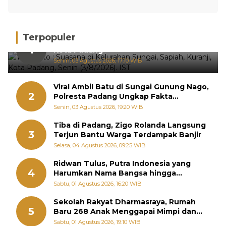
Terpopuler
Hujan Deras, 15 Titik Banjir Terdeteksi di
1
Kota Padang
Senin, 03 Agustus 2026, 17:10 WIB
Viral Ambil Batu di Sungai Gunung Nago,
2
Polresta Padang Ungkap Fakta
Sebenarnya
Senin, 03 Agustus 2026, 19:20 WIB
Tiba di Padang, Zigo Rolanda Langsung
3
Terjun Bantu Warga Terdampak Banjir
Selasa, 04 Agustus 2026, 09:25 WIB
Ridwan Tulus, Putra Indonesia yang
4
Harumkan Nama Bangsa hingga
Diabadikan dalam Buku Jepang
Sabtu, 01 Agustus 2026, 16:20 WIB
Sekolah Rakyat Dharmasraya, Rumah
5
Baru 268 Anak Menggapai Mimpi dan
Memutus Rantai Kemiskinan
Sabtu, 01 Agustus 2026, 19:10 WIB