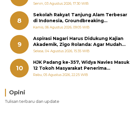
Perintahkan OPD Siaga
Senin, 03 Agustus 2026, 17:30 WIB
Sekolah Rakyat Tanjung Alam Terbesar
8
di Indonesia, Groundbreaking
September
Kamis, 06 Agustus 2026, 09:05 WIB
Aspirasi Nagari Harus Didukung Kajian
9
Akademik, Zigo Rolanda: Agar Mudah
Diperjuangkan di Kementerian
Selasa, 04 Agustus 2026, 15:35 WIB
HJK Padang ke-357, Widya Navies Masuk
10
12 Tokoh Masyarakat Penerima
Penghargaan Pemko Padang
Rabu, 05 Agustus 2026, 22:25 WIB
Opini
Tulisan terbaru dan update