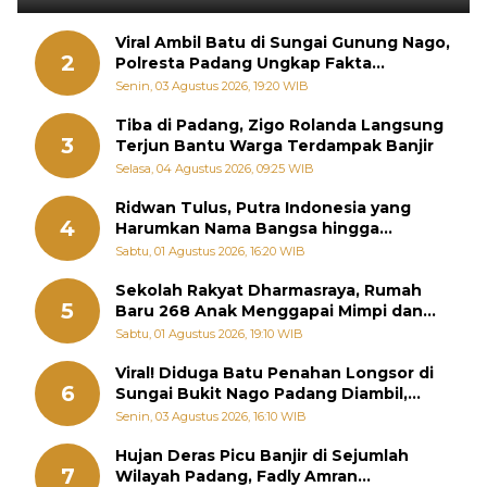
Viral Ambil Batu di Sungai Gunung Nago,
2
Polresta Padang Ungkap Fakta
Sebenarnya
Senin, 03 Agustus 2026, 19:20 WIB
Tiba di Padang, Zigo Rolanda Langsung
3
Terjun Bantu Warga Terdampak Banjir
Selasa, 04 Agustus 2026, 09:25 WIB
Ridwan Tulus, Putra Indonesia yang
4
Harumkan Nama Bangsa hingga
Diabadikan dalam Buku Jepang
Sabtu, 01 Agustus 2026, 16:20 WIB
Sekolah Rakyat Dharmasraya, Rumah
5
Baru 268 Anak Menggapai Mimpi dan
Memutus Rantai Kemiskinan
Sabtu, 01 Agustus 2026, 19:10 WIB
Viral! Diduga Batu Penahan Longsor di
6
Sungai Bukit Nago Padang Diambil,
Warga Khawatir Bencana Terulang
Senin, 03 Agustus 2026, 16:10 WIB
Hujan Deras Picu Banjir di Sejumlah
7
Wilayah Padang, Fadly Amran