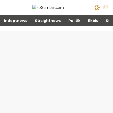
Indeptnews
Straightnews
Politik
Ekbis
Sos