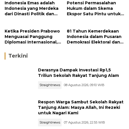
Indonesia Emas adalah
Potensi Permasalahan
Indonesia yang Merdeka
Hukum dalam Skema
dari Dinasti Politik dan
Ekspor Satu Pintu untuk
Berpijak Teguh pada
Komoditas Strategis
Konstitusi
Indonesia
Ketika Presiden Prabowo
81 Tahun Kemerdekaan
Menguasai Panggung
Indonesia dalam Pusaran
Diplomasi Internasional,
Demokrasi Elektoral dan
Jokowi, Gibran, dan
Politik Transaksional:
Kaesang Menguasai
Sebuah Resonansi
Terkini
Safari Politik Nasional
Derasnya Dampak Investasi Rp1,5
Triliun Sekolah Rakyat Tanjung Alam
Straightnews
08 Agustus 2026, 09:10 WIB
Respon Warga Sambut Sekolah Rakyat
Tanjung Alam: Masya Allah, Ini Rezeki
untuk Nagari Kami
Straightnews
07 Agustus 2026, 22:55 WIB