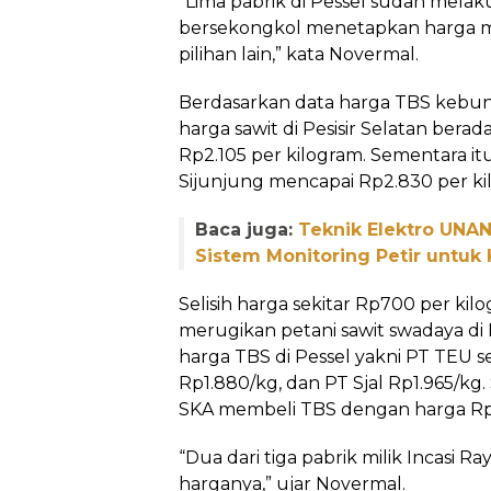
“Lima pabrik di Pessel sudah melak
bersekongkol menetapkan harga mu
pilihan lain,” kata Novermal.
Berdasarkan data harga TBS kebun
harga sawit di Pesisir Selatan bera
Rp2.105 per kilogram. Sementara it
Sijunjung mencapai Rp2.830 per ki
Baca juga:
Teknik Elektro UNA
Sistem Monitoring Petir untuk
Selisih harga sekitar Rp700 per kilo
merugikan petani sawit swadaya di P
harga TBS di Pessel yakni PT TEU s
Rp1.880/kg, dan PT Sjal Rp1.965/kg
SKA membeli TBS dengan harga Rp
“Dua dari tiga pabrik milik Incasi R
harganya,” ujar Novermal.