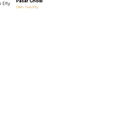
Pasar Ghoib
Oleh: Two Efly