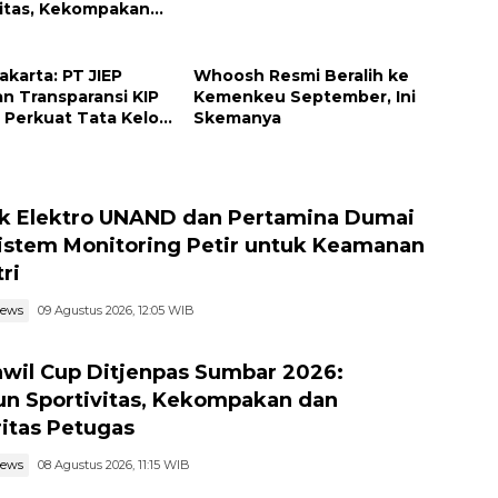
vitas, Kekompakan
tegritas Petugas
Jakarta: PT JIEP
Whoosh Resmi Beralih ke
an Transparansi KIP
Kemenkeu September, Ini
Perkuat Tata Kelola
Skemanya
haan
k Elektro UNAND dan Pertamina Dumai
Sistem Monitoring Petir untuk Keamanan
ri
news
09 Agustus 2026, 12:05 WIB
wil Cup Ditjenpas Sumbar 2026:
n Sportivitas, Kekompakan dan
ritas Petugas
news
08 Agustus 2026, 11:15 WIB