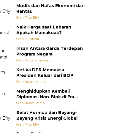
Mudik dan Nafas Ekonomi dari
Rantau
Oleh: Two Efly
Naik Harga saat Lebaran
Apakah Mamakuak?
Oleh: Zuhrizul
Insan Antara Garda Terdepan
Program Negara
Oleh: Adrian Tuswandi
Ketika DPR Memaksa
Presiden Keluar dari BOP
Oleh: Irdam Imran
Menghidupkan Kembali
Diplomasi Non-Blok di Era
Multipolar
Oleh: Irdam Imran
Selat Hormuz dan Bayang-
Bayang Krisis Energi Global
Oleh: Two Efly