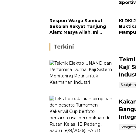
Sporti
dan In
Respon Warga Sambut
KI DKI 
Sekolah Rakyat Tanjung
Buktik
Alam: Masya Allah, Ini
Mampu 
Rezeki untuk Nagari Kami
Perusa
Terkini
Tekni
Kaji 
Indust
Straight
Kakan
Bangu
Integ
Straight