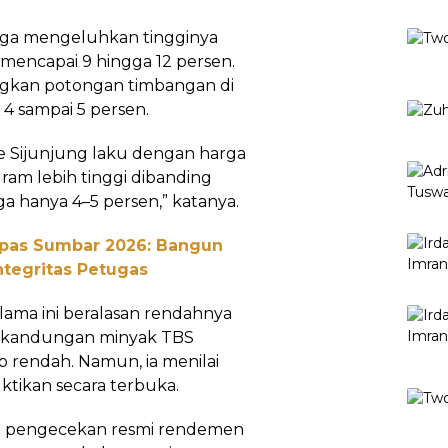
juga mengeluhkan tingginya
mencapai 9 hingga 12 persen.
ingkan potongan timbangan di
 4 sampai 5 persen.
e Sijunjung laku dengan harga
gram lebih tinggi dibanding
a hanya 4–5 persen,” katanya.
npas Sumbar 2026: Bangun
ntegritas Petugas
lama ini beralasan rendahnya
u kandungan minyak TBS
p rendah. Namun, ia menilai
ktikan secara terbuka.
da pengecekan resmi rendemen