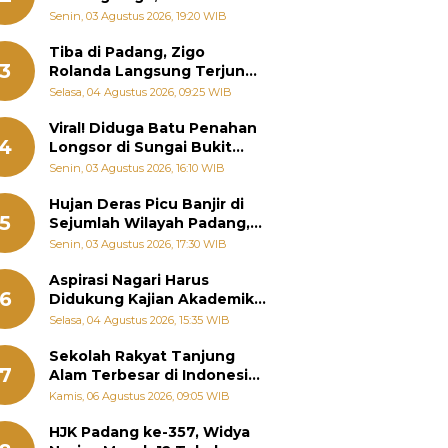
Padang Ungkap Fakta
Senin, 03 Agustus 2026, 19:20 WIB
Sebenarnya
Tiba di Padang, Zigo
3
Rolanda Langsung Terjun
Bantu Warga Terdampak
Selasa, 04 Agustus 2026, 09:25 WIB
Banjir
Viral! Diduga Batu Penahan
4
Longsor di Sungai Bukit
Nago Padang Diambil, Warga
Senin, 03 Agustus 2026, 16:10 WIB
Khawatir Bencana Terulang
Hujan Deras Picu Banjir di
5
Sejumlah Wilayah Padang,
Fadly Amran Perintahkan
Senin, 03 Agustus 2026, 17:30 WIB
OPD Siaga
Aspirasi Nagari Harus
6
Didukung Kajian Akademik,
Zigo Rolanda: Agar Mudah
Selasa, 04 Agustus 2026, 15:35 WIB
Diperjuangkan di
Kementerian
Sekolah Rakyat Tanjung
7
Alam Terbesar di Indonesia,
Groundbreaking September
Kamis, 06 Agustus 2026, 09:05 WIB
HJK Padang ke-357, Widya