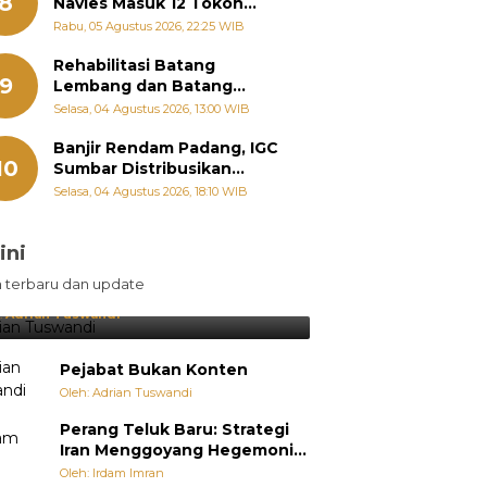
8
Navies Masuk 12 Tokoh
Masyarakat Penerima
Rabu, 05 Agustus 2026, 22:25 WIB
Penghargaan Pemko
Padang
Rehabilitasi Batang
9
Lembang dan Batang
Gawan Segera Dimulai, Zigo
Selasa, 04 Agustus 2026, 13:00 WIB
Rolanda Pastikan Proyek
Berjalan
Banjir Rendam Padang, IGC
10
Sumbar Distribusikan
Ratusan Nasi Bungkus dan
Selasa, 04 Agustus 2026, 18:10 WIB
Air Minum
ini
sil Lebih Diunggulkan, tetapi
n terbaru dan update
pang Selalu Punya Cara Membuat
jutan
:
Adrian Tuswandi
Pejabat Bukan Konten
Oleh: Adrian Tuswandi
Perang Teluk Baru: Strategi
Iran Menggoyang Hegemoni
AS dari Dalam
Oleh: Irdam Imran