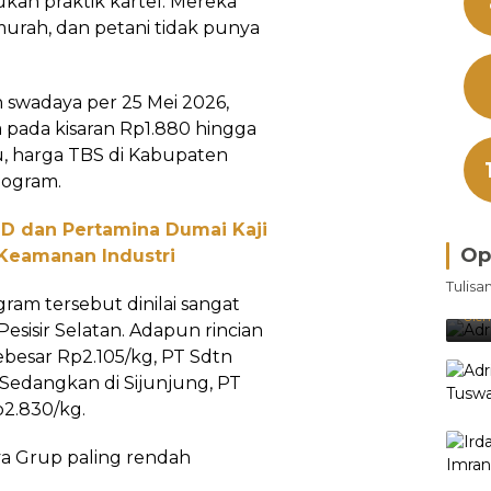
ukan praktik kartel. Mereka
rah, dan petani tidak punya
 swadaya per 25 Mei 2026,
da pada kisaran Rp1.880 hingga
u, harga TBS di Kabupaten
logram.
ND dan Pertamina Dumai Kaji
Op
 Keamanan Industri
Bra
Tulisa
Je
gram tersebut dinilai sangat
Ke
Oleh
esisir Selatan. Adapun rincian
ebesar Rp2.105/kg, PT Sdtn
. Sedangkan di Sijunjung, PT
2.830/kg.
aya Grup paling rendah