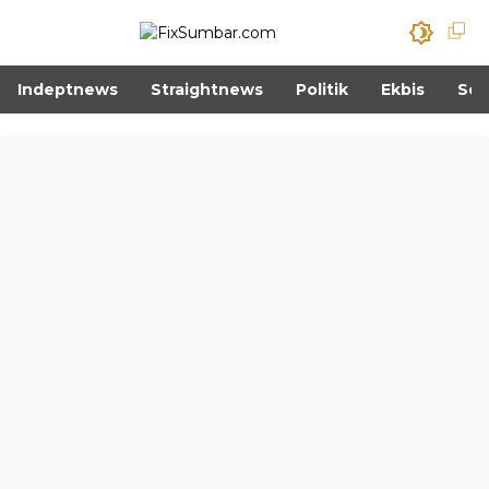
Indeptnews
Straightnews
Politik
Ekbis
Sos