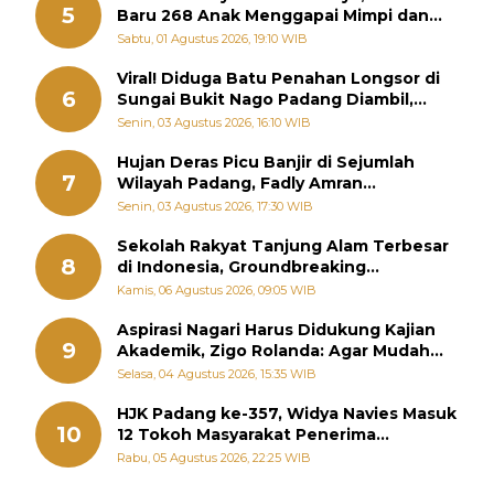
5
Baru 268 Anak Menggapai Mimpi dan
Memutus Rantai Kemiskinan
Sabtu, 01 Agustus 2026, 19:10 WIB
Viral! Diduga Batu Penahan Longsor di
6
Sungai Bukit Nago Padang Diambil,
Warga Khawatir Bencana Terulang
Senin, 03 Agustus 2026, 16:10 WIB
Hujan Deras Picu Banjir di Sejumlah
7
Wilayah Padang, Fadly Amran
Perintahkan OPD Siaga
Senin, 03 Agustus 2026, 17:30 WIB
Sekolah Rakyat Tanjung Alam Terbesar
8
di Indonesia, Groundbreaking
September
Kamis, 06 Agustus 2026, 09:05 WIB
Aspirasi Nagari Harus Didukung Kajian
9
Akademik, Zigo Rolanda: Agar Mudah
Diperjuangkan di Kementerian
Selasa, 04 Agustus 2026, 15:35 WIB
HJK Padang ke-357, Widya Navies Masuk
10
12 Tokoh Masyarakat Penerima
Penghargaan Pemko Padang
Rabu, 05 Agustus 2026, 22:25 WIB