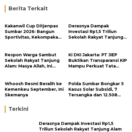
Berita Terkait
Kakanwil Cup Ditjenpas
Derasnya Dampak
Sumbar 2026: Bangun
Investasi Rp1,5 Triliun
Sportivitas, Kekompakan
Sekolah Rakyat Tanjung
dan Integritas Petugas
Alam
Respon Warga Sambut
KI DKI Jakarta: PT JIEP
Sekolah Rakyat Tanjung
Buktikan Transparansi KIP
Alam: Masya Allah, Ini
Mampu Perkuat Tata
Rezeki untuk Nagari Kami
Kelola Perusahaan
Whoosh Resmi Beralih ke
Polda Sumbar Bongkar 5
Kemenkeu September, Ini
Kasus Solar Subsidi, 7
Skemanya
Tersangka dan 12.508
Liter Bio Solar Disita
Terkini
Derasnya Dampak Investasi Rp1,5
Triliun Sekolah Rakyat Tanjung Alam