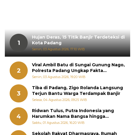
Hujan Deras, 15 Titik Banjir Terdeteksi di
1
Kota Padang
Senin, 03 Agustus 2026, 17:10 WIB
Viral Ambil Batu di Sungai Gunung Nago,
2
Polresta Padang Ungkap Fakta
Sebenarnya
Senin, 03 Agustus 2026, 19:20 WIB
Tiba di Padang, Zigo Rolanda Langsung
3
Terjun Bantu Warga Terdampak Banjir
Selasa, 04 Agustus 2026, 09:25 WIB
Ridwan Tulus, Putra Indonesia yang
4
Harumkan Nama Bangsa hingga
Diabadikan dalam Buku Jepang
Sabtu, 01 Agustus 2026, 16:20 WIB
Sekolah Rakyat Dharmasraya, Rumah