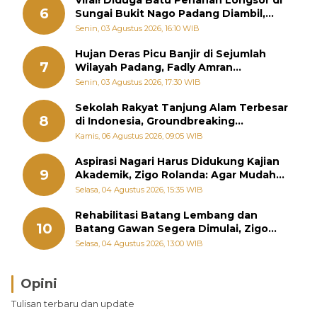
Viral! Diduga Batu Penahan Longsor di
6
Sungai Bukit Nago Padang Diambil,
Warga Khawatir Bencana Terulang
Senin, 03 Agustus 2026, 16:10 WIB
Hujan Deras Picu Banjir di Sejumlah
7
Wilayah Padang, Fadly Amran
Perintahkan OPD Siaga
Senin, 03 Agustus 2026, 17:30 WIB
Sekolah Rakyat Tanjung Alam Terbesar
8
di Indonesia, Groundbreaking
September
Kamis, 06 Agustus 2026, 09:05 WIB
Aspirasi Nagari Harus Didukung Kajian
9
Akademik, Zigo Rolanda: Agar Mudah
Diperjuangkan di Kementerian
Selasa, 04 Agustus 2026, 15:35 WIB
Rehabilitasi Batang Lembang dan
10
Batang Gawan Segera Dimulai, Zigo
Rolanda Pastikan Proyek Berjalan
Selasa, 04 Agustus 2026, 13:00 WIB
Opini
Brasil Lebih Diunggulkan, tetapi Jepang Selalu
Tulisan terbaru dan update
Punya Cara Membuat Kejutan