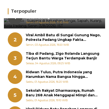
Terpopuler
Hujan Deras, 15 Titik Banjir Terdeteksi di
1
Kota Padang
Senin, 03 Agustus 2026, 17:10 WIB
Viral Ambil Batu di Sungai Gunung Nago,
2
Polresta Padang Ungkap Fakta
Sebenarnya
Senin, 03 Agustus 2026, 19:20 WIB
Tiba di Padang, Zigo Rolanda Langsung
3
Terjun Bantu Warga Terdampak Banjir
Selasa, 04 Agustus 2026, 09:25 WIB
Ridwan Tulus, Putra Indonesia yang
4
Harumkan Nama Bangsa hingga
Diabadikan dalam Buku Jepang
Sabtu, 01 Agustus 2026, 16:20 WIB
Sekolah Rakyat Dharmasraya, Rumah
5
Baru 268 Anak Menggapai Mimpi dan
Memutus Rantai Kemiskinan
Sabtu, 01 Agustus 2026, 19:10 WIB