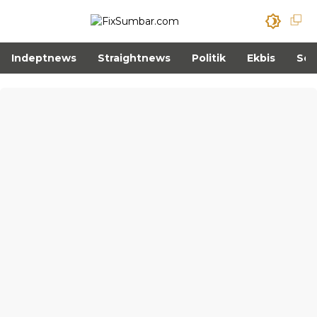
Indeptnews
Straightnews
Politik
Ekbis
Sos