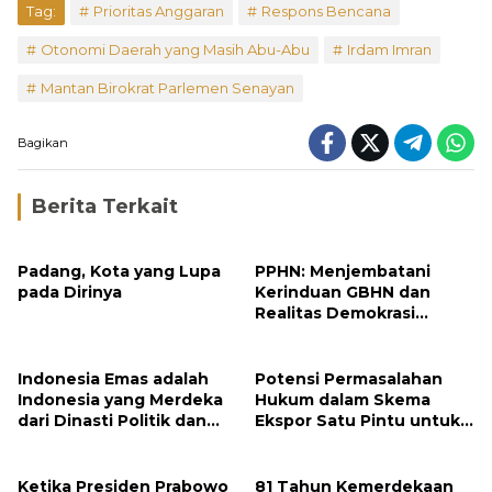
Tag:
Prioritas Anggaran
Respons Bencana
Otonomi Daerah yang Masih Abu-Abu
Irdam Imran
Mantan Birokrat Parlemen Senayan
Bagikan
Berita Terkait
Padang, Kota yang Lupa
PPHN: Menjembatani
pada Dirinya
Kerinduan GBHN dan
Realitas Demokrasi
Elektoral
Indonesia Emas adalah
Potensi Permasalahan
Indonesia yang Merdeka
Hukum dalam Skema
dari Dinasti Politik dan
Ekspor Satu Pintu untuk
Berpijak Teguh pada
Komoditas Strategis
Konstitusi
Indonesia
Ketika Presiden Prabowo
81 Tahun Kemerdekaan