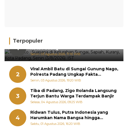
Terpopuler
Hujan Deras, 15 Titik Banjir Terdeteksi di
1
Kota Padang
Senin, 03 Agustus 2026, 17:10 WIB
Viral Ambil Batu di Sungai Gunung Nago,
2
Polresta Padang Ungkap Fakta
Sebenarnya
Senin, 03 Agustus 2026, 19:20 WIB
Tiba di Padang, Zigo Rolanda Langsung
3
Terjun Bantu Warga Terdampak Banjir
Selasa, 04 Agustus 2026, 09:25 WIB
Ridwan Tulus, Putra Indonesia yang
4
Harumkan Nama Bangsa hingga
Diabadikan dalam Buku Jepang
Sabtu, 01 Agustus 2026, 16:20 WIB