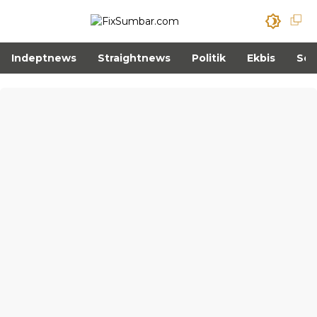
Indeptnews
Straightnews
Politik
Ekbis
Sos