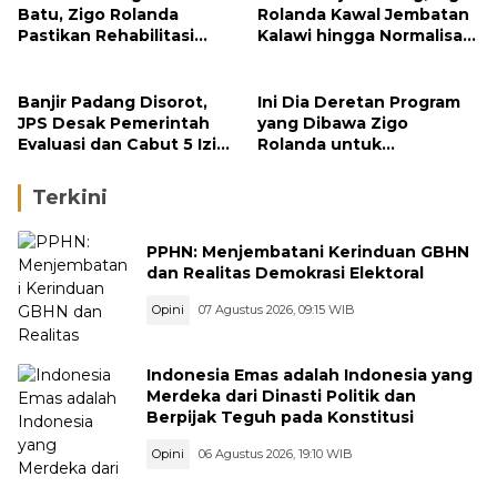
Batu, Zigo Rolanda
Rolanda Kawal Jembatan
Pastikan Rehabilitasi
Kalawi hingga Normalisasi
Gunung Nago Tetap
Sungai
Berlanjut
Banjir Padang Disorot,
Ini Dia Deretan Program
JPS Desak Pemerintah
yang Dibawa Zigo
Evaluasi dan Cabut 5 Izin
Rolanda untuk
Tambang di Hulu Sungai
Masyarakat Kabupaten
Solok
Terkini
PPHN: Menjembatani Kerinduan GBHN
dan Realitas Demokrasi Elektoral
Opini
07 Agustus 2026, 09:15 WIB
Indonesia Emas adalah Indonesia yang
Merdeka dari Dinasti Politik dan
Berpijak Teguh pada Konstitusi
Opini
06 Agustus 2026, 19:10 WIB