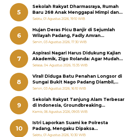
Sekolah Rakyat Dharmasraya, Rumah
5
Baru 268 Anak Menggapai Mimpi dan
Memutus Rantai Kemiskinan
Sabtu, 01 Agustus 2026, 19:10 WIB
Hujan Deras Picu Banjir di Sejumlah
6
Wilayah Padang, Fadly Amran
Perintahkan OPD Siaga
Senin, 03 Agustus 2026, 17:30 WIB
Aspirasi Nagari Harus Didukung Kajian
7
Akademik, Zigo Rolanda: Agar Mudah
Diperjuangkan di Kementerian
Selasa, 04 Agustus 2026, 15:35 WIB
Viral! Diduga Batu Penahan Longsor di
8
Sungai Bukit Nago Padang Diambil,
Warga Khawatir Bencana Terulang
Senin, 03 Agustus 2026, 16:10 WIB
Sekolah Rakyat Tanjung Alam Terbesar
9
di Indonesia, Groundbreaking
September
Kamis, 06 Agustus 2026, 09:05 WIB
Istri Laporkan Suami ke Polresta
10
Padang, Mengaku Dipaksa
Berhubungan dengan Pria Lain
Sabtu, 01 Agustus 2026, 10:30 WIB