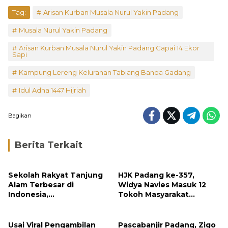
Tag:
Arisan Kurban Musala Nurul Yakin Padang
Musala Nurul Yakin Padang
Arisan Kurban Musala Nurul Yakin Padang Capai 14 Ekor
Sapi
Kampung Lereng Kelurahan Tabiang Banda Gadang
Idul Adha 1447 Hijriah
Bagikan
Berita Terkait
Sekolah Rakyat Tanjung
HJK Padang ke-357,
Alam Terbesar di
Widya Navies Masuk 12
Indonesia,
Tokoh Masyarakat
Groundbreaking
Penerima Penghargaan
September
Pemko Padang
Usai Viral Pengambilan
Pascabanjir Padang, Zigo