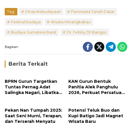
Tag:
Dinas Kebudayaan
Pariwisata Tanah Datar
Festival budaya
Wisata Minangkabau
Budaya Sumatera Barat
Dr. Febby Dt Bangso
Bagikan
Berita Terkait
BPRN Gurun Targetkan
KAN Gurun Bentuk
Tuntas Pernag Adat
Panitia Alek Panghulu
Salingka Nagari, Libatkan
2026, Perkuat Persatuan
Seluruh Unsur Adat
Adat di Tanah Datar
Pekan Nan Tumpah 2025:
Potensi Teluk Buo dan
Saat Seni Murni, Terapan,
Kupi Batigo Jadi Magnet
dan Terserah Menyatu
Wisata Baru