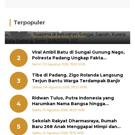
Terpopuler
Hujan Deras, 15 Titik Banjir Terdeteksi di
1
Kota Padang
Senin, 03 Agustus 2026, 17:10 WIB
Viral Ambil Batu di Sungai Gunung Nago,
2
Polresta Padang Ungkap Fakta
Sebenarnya
Senin, 03 Agustus 2026, 19:20 WIB
Tiba di Padang, Zigo Rolanda Langsung
3
Terjun Bantu Warga Terdampak Banjir
Selasa, 04 Agustus 2026, 09:25 WIB
Ridwan Tulus, Putra Indonesia yang
4
Harumkan Nama Bangsa hingga
Diabadikan dalam Buku Jepang
Sabtu, 01 Agustus 2026, 16:20 WIB
Sekolah Rakyat Dharmasraya, Rumah
5
Baru 268 Anak Menggapai Mimpi dan
Memutus Rantai Kemiskinan
Sabtu, 01 Agustus 2026, 19:10 WIB