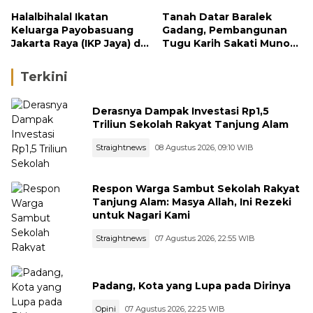
Halalbihalal Ikatan
Tanah Datar Baralek
Keluarga Payobasuang
Gadang, Pembangunan
Jakarta Raya (IKP Jaya) di
Tugu Karih Sakati Muno
Cibubur Meriah, Dihadiri
Dihadiri Ketum DPP Gebu
Tokoh Nasional dan
Minang OSO
Terkini
Gubernur Banten
Derasnya Dampak Investasi Rp1,5
Triliun Sekolah Rakyat Tanjung Alam
Straightnews
08 Agustus 2026, 09:10 WIB
Respon Warga Sambut Sekolah Rakyat
Tanjung Alam: Masya Allah, Ini Rezeki
untuk Nagari Kami
Straightnews
07 Agustus 2026, 22:55 WIB
Padang, Kota yang Lupa pada Dirinya
Opini
07 Agustus 2026, 22:25 WIB