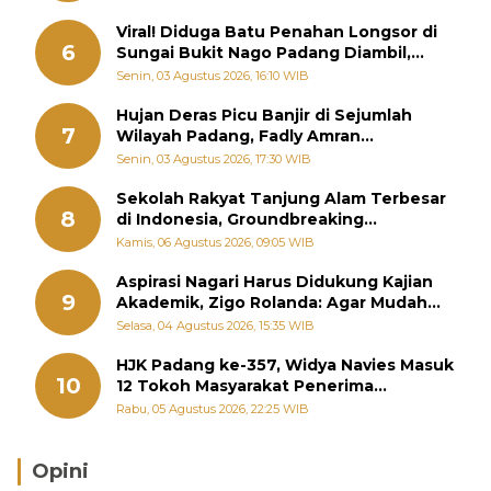
Viral! Diduga Batu Penahan Longsor di
6
Sungai Bukit Nago Padang Diambil,
Warga Khawatir Bencana Terulang
Senin, 03 Agustus 2026, 16:10 WIB
Hujan Deras Picu Banjir di Sejumlah
7
Wilayah Padang, Fadly Amran
Perintahkan OPD Siaga
Senin, 03 Agustus 2026, 17:30 WIB
Sekolah Rakyat Tanjung Alam Terbesar
8
di Indonesia, Groundbreaking
September
Kamis, 06 Agustus 2026, 09:05 WIB
Aspirasi Nagari Harus Didukung Kajian
9
Akademik, Zigo Rolanda: Agar Mudah
Diperjuangkan di Kementerian
Selasa, 04 Agustus 2026, 15:35 WIB
HJK Padang ke-357, Widya Navies Masuk
10
12 Tokoh Masyarakat Penerima
Penghargaan Pemko Padang
Rabu, 05 Agustus 2026, 22:25 WIB
Opini
Brasil Lebih Diunggulkan, tetapi Jepang Selalu