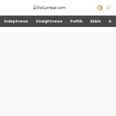
Indeptnews
Straightnews
Politik
Ekbis
Sos