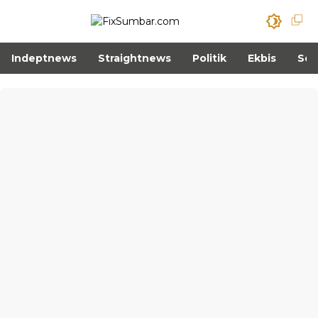
Indeptnews
Straightnews
Politik
Ekbis
Sos