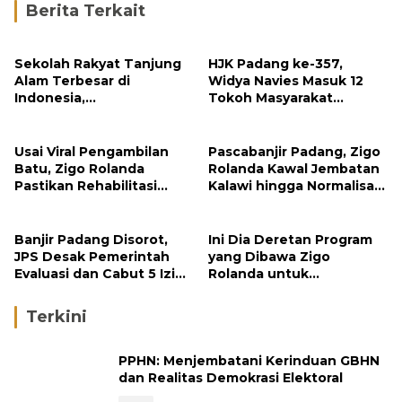
Berita Terkait
Sekolah Rakyat Tanjung
HJK Padang ke-357,
Alam Terbesar di
Widya Navies Masuk 12
Indonesia,
Tokoh Masyarakat
Groundbreaking
Penerima Penghargaan
September
Pemko Padang
Usai Viral Pengambilan
Pascabanjir Padang, Zigo
Batu, Zigo Rolanda
Rolanda Kawal Jembatan
Pastikan Rehabilitasi
Kalawi hingga Normalisasi
Gunung Nago Tetap
Sungai
Berlanjut
Banjir Padang Disorot,
Ini Dia Deretan Program
JPS Desak Pemerintah
yang Dibawa Zigo
Evaluasi dan Cabut 5 Izin
Rolanda untuk
Tambang di Hulu Sungai
Masyarakat Kabupaten
Solok
Terkini
PPHN: Menjembatani Kerinduan GBHN
dan Realitas Demokrasi Elektoral