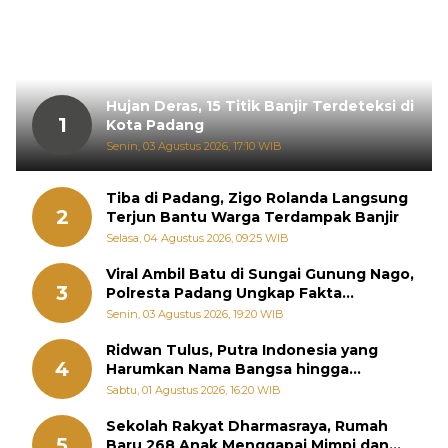
Hujan Deras, 15 Titik Banjir Terdeteksi di
1
Kota Padang
Senin, 03 Agustus 2026, 17:10 WIB
Tiba di Padang, Zigo Rolanda Langsung
2
Terjun Bantu Warga Terdampak Banjir
Selasa, 04 Agustus 2026, 09:25 WIB
Viral Ambil Batu di Sungai Gunung Nago,
3
Polresta Padang Ungkap Fakta
Sebenarnya
Senin, 03 Agustus 2026, 19:20 WIB
Ridwan Tulus, Putra Indonesia yang
4
Harumkan Nama Bangsa hingga
Diabadikan dalam Buku Jepang
Sabtu, 01 Agustus 2026, 16:20 WIB
Sekolah Rakyat Dharmasraya, Rumah
5
Baru 268 Anak Menggapai Mimpi dan