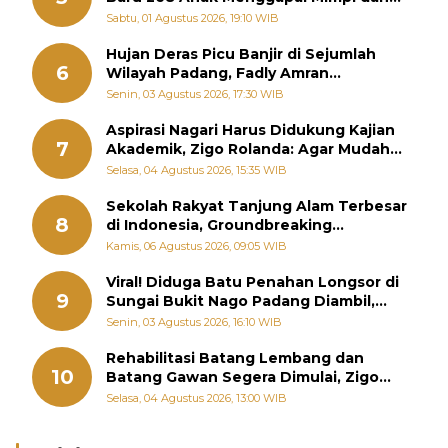
Memutus Rantai Kemiskinan
Sabtu, 01 Agustus 2026, 19:10 WIB
Hujan Deras Picu Banjir di Sejumlah
6
Wilayah Padang, Fadly Amran
Perintahkan OPD Siaga
Senin, 03 Agustus 2026, 17:30 WIB
Aspirasi Nagari Harus Didukung Kajian
7
Akademik, Zigo Rolanda: Agar Mudah
Diperjuangkan di Kementerian
Selasa, 04 Agustus 2026, 15:35 WIB
Sekolah Rakyat Tanjung Alam Terbesar
8
di Indonesia, Groundbreaking
September
Kamis, 06 Agustus 2026, 09:05 WIB
Viral! Diduga Batu Penahan Longsor di
9
Sungai Bukit Nago Padang Diambil,
Warga Khawatir Bencana Terulang
Senin, 03 Agustus 2026, 16:10 WIB
Rehabilitasi Batang Lembang dan
10
Batang Gawan Segera Dimulai, Zigo
Rolanda Pastikan Proyek Berjalan
Selasa, 04 Agustus 2026, 13:00 WIB