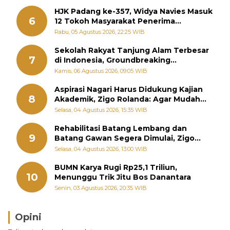
HJK Padang ke-357, Widya Navies Masuk
6
12 Tokoh Masyarakat Penerima
Penghargaan Pemko Padang
Rabu, 05 Agustus 2026, 22:25 WIB
Sekolah Rakyat Tanjung Alam Terbesar
7
di Indonesia, Groundbreaking
September
Kamis, 06 Agustus 2026, 09:05 WIB
Aspirasi Nagari Harus Didukung Kajian
8
Akademik, Zigo Rolanda: Agar Mudah
Diperjuangkan di Kementerian
Selasa, 04 Agustus 2026, 15:35 WIB
Rehabilitasi Batang Lembang dan
9
Batang Gawan Segera Dimulai, Zigo
Rolanda Pastikan Proyek Berjalan
Selasa, 04 Agustus 2026, 13:00 WIB
BUMN Karya Rugi Rp25,1 Triliun,
10
Menunggu Trik Jitu Bos Danantara
Senin, 03 Agustus 2026, 20:35 WIB
Opini
Brasil Lebih Diunggulkan, tetapi Jepang Selalu