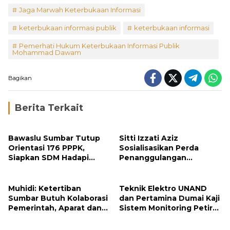
Jaga Marwah Keterbukaan Informasi
keterbukaan informasi publik
keterbukaan informasi
Pemerhati Hukum Keterbukaan Informasi Publik
Mohammad Dawam
Bagikan
Berita Terkait
Bawaslu Sumbar Tutup
Sitti Izzati Aziz
Orientasi 176 PPPK,
Sosialisasikan Perda
Siapkan SDM Hadapi
Penanggulangan
Pemilu 2029
Bencana kepada
Masyarakat Ketaping
Muhidi: Ketertiban
Teknik Elektro UNAND
Sumbar Butuh Kolaborasi
dan Pertamina Dumai Kaji
Pemerintah, Aparat dan
Sistem Monitoring Petir
Masyarakat
untuk Keamanan Industri