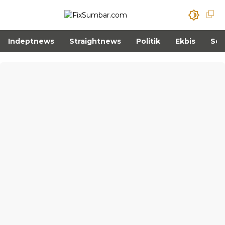
Indeptnews
Straightnews
Politik
Ekbis
Sos