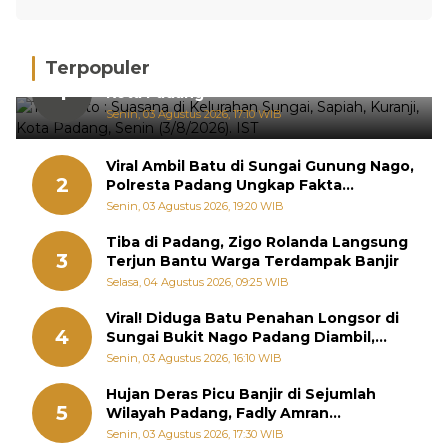
Terpopuler
Hujan Deras, 15 Titik Banjir Terdeteksi di
1
Kota Padang
Senin, 03 Agustus 2026, 17:10 WIB
Viral Ambil Batu di Sungai Gunung Nago,
2
Polresta Padang Ungkap Fakta
Sebenarnya
Senin, 03 Agustus 2026, 19:20 WIB
Tiba di Padang, Zigo Rolanda Langsung
3
Terjun Bantu Warga Terdampak Banjir
Selasa, 04 Agustus 2026, 09:25 WIB
Viral! Diduga Batu Penahan Longsor di
4
Sungai Bukit Nago Padang Diambil,
Warga Khawatir Bencana Terulang
Senin, 03 Agustus 2026, 16:10 WIB
Hujan Deras Picu Banjir di Sejumlah
5
Wilayah Padang, Fadly Amran
Perintahkan OPD Siaga
Senin, 03 Agustus 2026, 17:30 WIB