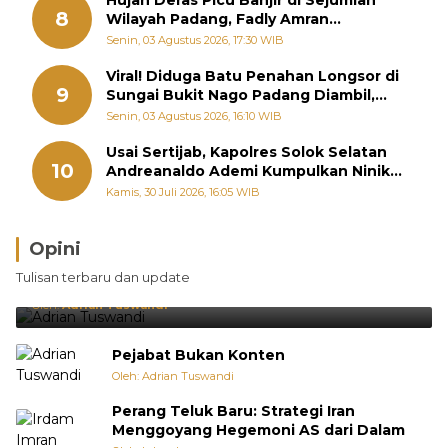
8
Wilayah Padang, Fadly Amran
Perintahkan OPD Siaga
Senin, 03 Agustus 2026, 17:30 WIB
Viral! Diduga Batu Penahan Longsor di
9
Sungai Bukit Nago Padang Diambil,
Warga Khawatir Bencana Terulang
Senin, 03 Agustus 2026, 16:10 WIB
Usai Sertijab, Kapolres Solok Selatan
10
Andreanaldo Ademi Kumpulkan Ninik
Mamak Bahas Kamtibmas dan Judi
Kamis, 30 Juli 2026, 16:05 WIB
Online
Opini
Brasil Lebih Diunggulkan, tetapi Jepang Selalu
Tulisan terbaru dan update
Punya Cara Membuat Kejutan
Oleh:
Adrian Tuswandi
Pejabat Bukan Konten
Oleh: Adrian Tuswandi
Perang Teluk Baru: Strategi Iran
Menggoyang Hegemoni AS dari Dalam