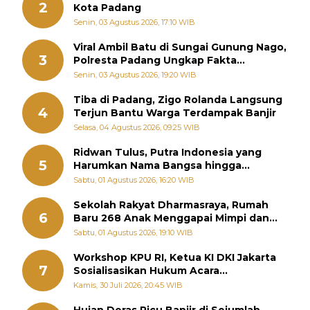
2
Kota Padang
Senin, 03 Agustus 2026, 17:10 WIB
Viral Ambil Batu di Sungai Gunung Nago,
3
Polresta Padang Ungkap Fakta
Sebenarnya
Senin, 03 Agustus 2026, 19:20 WIB
Tiba di Padang, Zigo Rolanda Langsung
4
Terjun Bantu Warga Terdampak Banjir
Selasa, 04 Agustus 2026, 09:25 WIB
Ridwan Tulus, Putra Indonesia yang
5
Harumkan Nama Bangsa hingga
Diabadikan dalam Buku Jepang
Sabtu, 01 Agustus 2026, 16:20 WIB
Sekolah Rakyat Dharmasraya, Rumah
6
Baru 268 Anak Menggapai Mimpi dan
Memutus Rantai Kemiskinan
Sabtu, 01 Agustus 2026, 19:10 WIB
Workshop KPU RI, Ketua KI DKI Jakarta
7
Sosialisasikan Hukum Acara
Penyelesaian Sengketa Informasi Publik
Kamis, 30 Juli 2026, 20:45 WIB
Hujan Deras Picu Banjir di Sejumlah