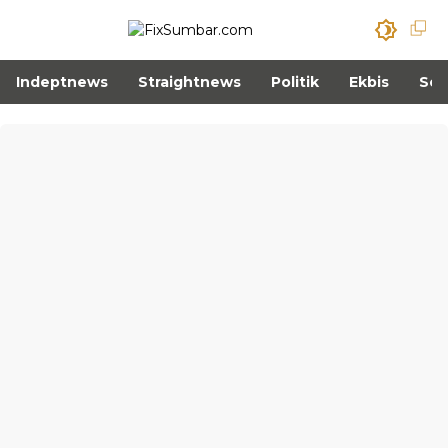
Indeptnews
Straightnews
Politik
Ekbis
Sos